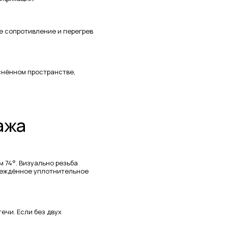
е сопротивление и перегрев
снённом пространстве,
ажа
 74°. Визуально резьба
вреждённое уплотнительное
ечи. Если без двух