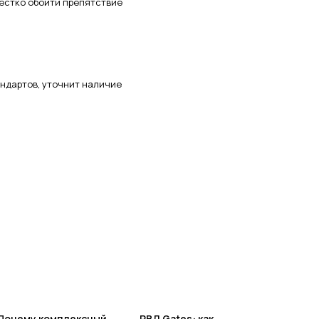
жёстко обойти препятствие
андартов, уточнит наличие
Почему комплексный
РВД Gates: как