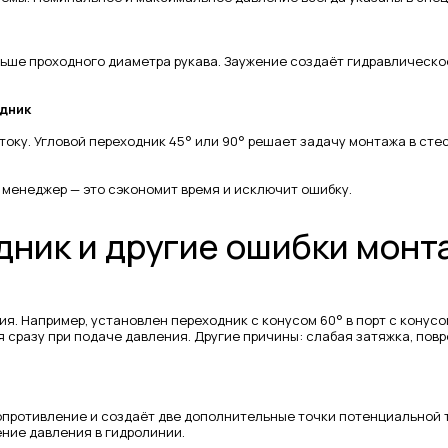
ьше проходного диаметра рукава. Заужение создаёт гидравлическо
одник
оку. Угловой переходник 45° или 90° решает задачу монтажа в сте
 менеджер — это сэкономит время и исключит ошибку.
дник и другие ошибки монт
. Например, установлен переходник с конусом 60° в порт с конусом
я сразу при подаче давления. Другие причины: слабая затяжка, по
опротивление и создаёт две дополнительные точки потенциальной т
ние давления в гидролинии.