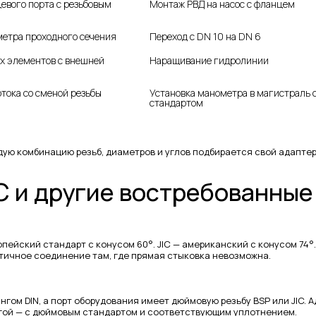
евого порта с резьбовым 
Монтаж РВД на насос с фланцем
етра проходного сечения
Переход с DN 10 на DN 6
х элементов с внешней 
Наращивание гидролинии
тока со сменой резьбы
Установка манометра в магистраль с
стандартом
ую комбинацию резьб, диаметров и углов подбирается свой адаптер
IC и другие востребованны
пейский стандарт с конусом 60°. JIC — американский с конусом 74°
тичное соединение там, где прямая стыковка невозможна.
гом DIN, а порт оборудования имеет дюймовую резьбу BSP или JIC. 
ругой — с дюймовым стандартом и соответствующим уплотнением.