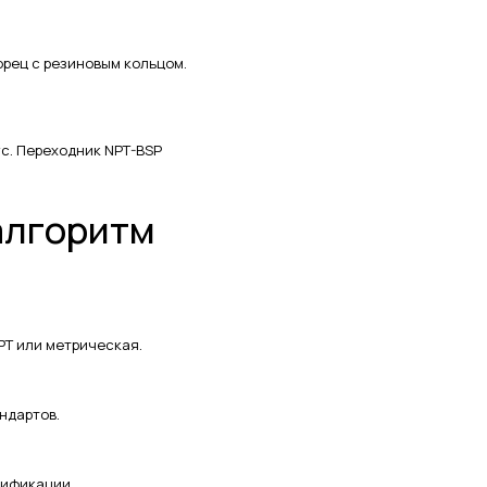
орец с резиновым кольцом.
с. Переходник NPT-BSP
алгоритм
NPT или метрическая.
ндартов.
цификации.