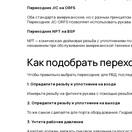
Переходник JIC на ORFS
Оба стандарта американские, но с разным принципом у
Переходник JIC-ORFS позволяет использовать рукава 
Переходник NPT на BSP
NPT — коническая дюймовая резьба с уплотнением по 
незаменим при обслуживании американской техники в
Как подобрать перех
Чтобы правильно выбрать переходник для РВД, послед
1. Определите резьбу и уплотнение на входе
Измерьте резьбу на фитинге рукава с помощью резьбом
2. Определите резьбу и уплотнение на выходе
То же самое сделайте для порта оборудования. Гидра
3. Учтите рабочее давление
Адаптер должен держать пиковое давление гидросис