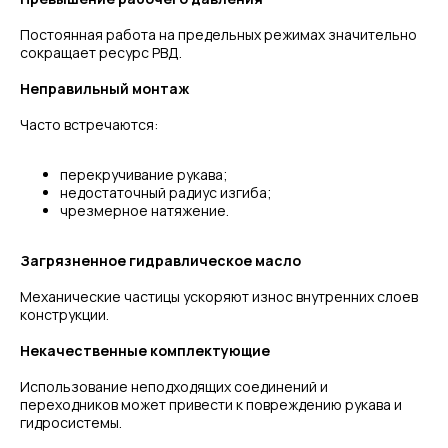
Постоянная работа на предельных режимах значительно
сокращает ресурс РВД.
Неправильный монтаж
Часто встречаются:
перекручивание рукава;
недостаточный радиус изгиба;
чрезмерное натяжение.
Загрязненное гидравлическое масло
МЕНЮ
ЧАСЫ РАБОТЫ
Механические частицы ускоряют износ внутренних слоев
Компания
Пн - Пт, с 09:00 до 18:00
конструкции.
Каталог
КОНТАКТЫ
Поставщики
Некачественные комплектующие
Отзывы
+7(812)331-45-82
Поддержка
Использование неподходящих соединений и
info@evrasiaes.ru
переходников может привести к повреждению рукава и
Контакты
гидросистемы.
МЕДИА