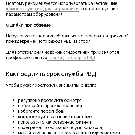
Поэтому рекомендуется использовать качественные
комплектующие для гидравлики
, соответствующие
параметрам оборудования.
ОБРАТНАЯ СВЯЗЬ
Ошибки при обжиме
Нарушение технологии сборки часто становится причиной
преждевременного выхода РВД из строя.
+7
Для изготовления надежных гидролиний применяются
Я соглашаюсь с условиями и даю своё согласие
на
обработку персональных данных
профессиональные
станки для сборки РВД
.
Отправить
Как продлить срок службы РВД
ИНФОРМАЦИЯ
Чтобы рукав прослужил максимально долго:
Политика персональных данных
регулярно проводите осмотр;
© Евразия Инжиниринг
соблюдайте правила хранения;
Разработка сайта
Сервис 2022-2026
избегайте перегибов;
контролируйте давление в системе;
используйте качественные фитинги;
своевременно устраняйте утечки масла;
меняйте изношенные компоненты гидросистемы.