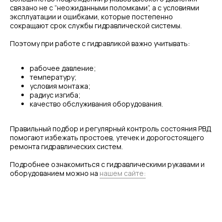
ОБРАТНАЯ СВЯЗЬ
связано не с “неожиданными поломками”, а с условиями
эксплуатации и ошибками, которые постепенно
сокращают срок службы гидравлической системы.
Поэтому при работе с гидравликой важно учитывать:
+7
Я соглашаюсь с условиями и даю своё согласие
рабочее давление;
на
обработку персональных данных
температуру;
условия монтажа;
Отправить
радиус изгиба;
качество обслуживания оборудования.
ИНФОРМАЦИЯ
Политика персональных данных
Правильный подбор и регулярный контроль состояния РВД
помогают избежать простоев, утечек и дорогостоящего
ремонта гидравлических систем.
© Евразия Инжиниринг
Разработка сайта
Сервис 2022-2026
Подробнее ознакомиться с гидравлическими рукавами и
оборудованием можно на
нашем сайте: