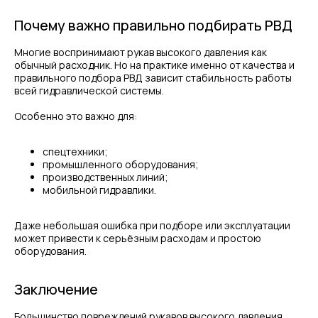
Почему важно правильно подбирать РВД
Многие воспринимают рукав высокого давления как
обычный расходник. Но на практике именно от качества и
правильного подбора РВД зависит стабильность работы
всей гидравлической системы.
Особенно это важно для:
спецтехники;
МЕНЮ
ЧАСЫ РАБОТЫ
промышленного оборудования;
производственных линий;
Компания
Пн - Пт, с 09:00 до 18:00
мобильной гидравлики.
Каталог
КОНТАКТЫ
Поставщики
Даже небольшая ошибка при подборе или эксплуатации
Отзывы
+7(812)331-45-82
может привести к серьёзным расходам и простою
Поддержка
оборудования.
info@evrasiaes.ru
Контакты
МЕДИА
Заключение
Большинство повреждений рукавов высокого давления