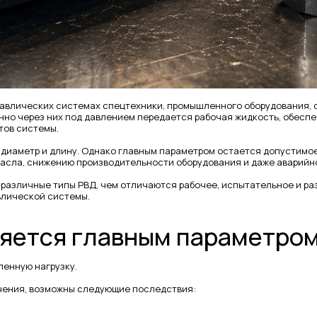
дравлических системах спецтехники, промышленного оборудования,
нно через них под давлением передается рабочая жидкость, обесп
тов системы.
 диаметр и длину. Однако главным параметром остается допустимое
 масла, снижению производительности оборудования и даже аварийн
 различные типы РВД, чем отличаются рабочее, испытательное и ра
влической системы.
ляется главным параметро
ленную нагрузку.
чения, возможны следующие последствия: