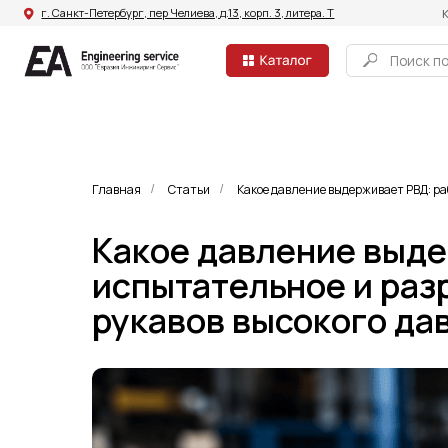
г. Санкт-Петербург, пер Челиева, д.13, корп. 3, литера. Т
Компания
Поиск по сайту
Главная
Статьи
Какое давление выдерживает РВД: ра
/
/
Какое давление выде
испытательное и раз
рукавов высокого да