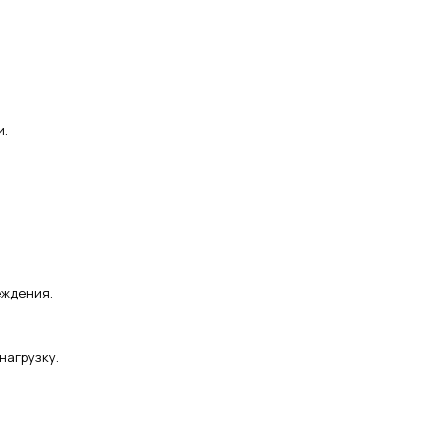
и.
еждения.
нагрузку.