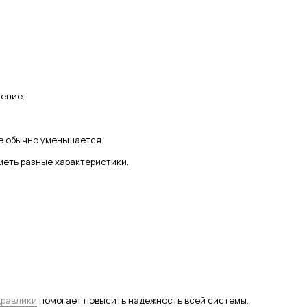
ение.
е обычно уменьшается.
меть разные характеристики.
дравлики
помогает повысить надежность всей системы.