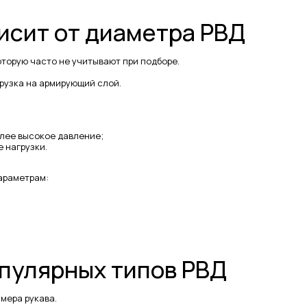
исит от диаметра РВД
оторую часто не учитывают при подборе.
рузка на армирующий слой.
лее высокое давление;
 нагрузки.
араметрам:
пулярных типов РВД
мера рукава.