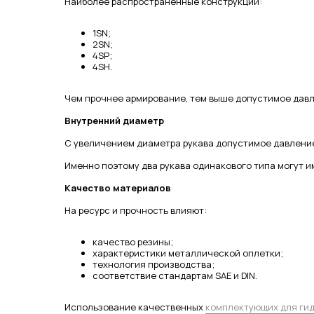
Наиболее распространенные конструкции:
1SN;
2SN;
4SP;
4SH.
Чем прочнее армирование, тем выше допустимое давл
Внутренний диаметр
С увеличением диаметра рукава допустимое давлени
Именно поэтому два рукава одинакового типа могут и
Качество материалов
На ресурс и прочность влияют:
качество резины;
характеристики металлической оплетки;
технология производства;
соответствие стандартам SAE и DIN.
Использование качественных
комплектующих для ги