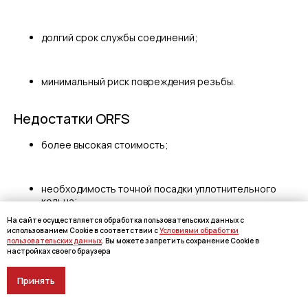
долгий срок службы соединений;
минимальный риск повреждения резьбы.
Недостатки ORFS
более высокая стоимость;
необходимость точной посадки уплотнительного
кольца;
На сайте осуществляется обработка пользовательских данных с
использованием Cookie в соответствии с
Условиями обработки
пользовательских данных
. Вы можете запретить сохранение Cookie в
чувствительность к загрязнениям при сборке.
настройках своего браузера
ORFS в РВД
Принять