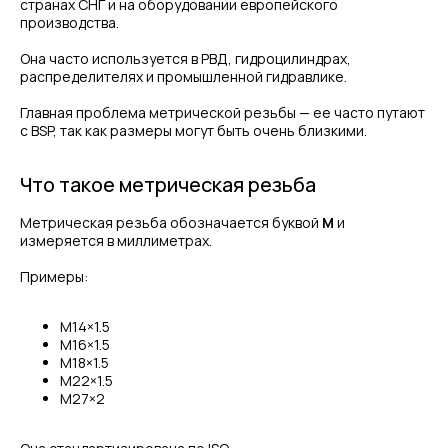
странах СНГ и на оборудовании европейского
производства.
Она часто используется в РВД, гидроцилиндрах,
распределителях и промышленной гидравлике.
Главная проблема метрической резьбы — ее часто путают
с BSP, так как размеры могут быть очень близкими.
Что такое метрическая резьба
Метрическая резьба обозначается буквой
M
и
измеряется в миллиметрах.
Примеры:
M14×1.5
M16×1.5
M18×1.5
M22×1.5
M27×2