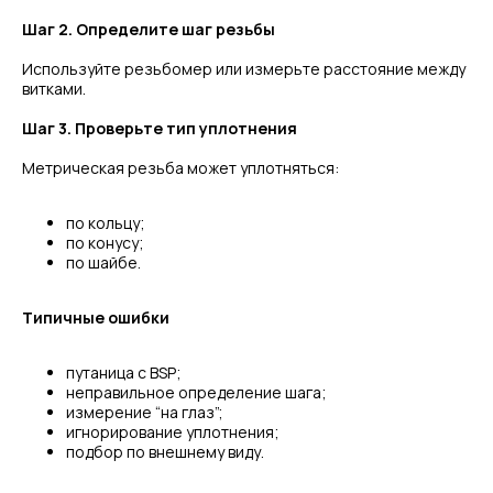
Шаг 2. Определите шаг резьбы
Используйте резьбомер или измерьте расстояние между
витками.
Шаг 3. Проверьте тип уплотнения
Метрическая резьба может уплотняться:
по кольцу;
по конусу;
по шайбе.
Типичные ошибки
путаница с BSP;
неправильное определение шага;
измерение “на глаз”;
игнорирование уплотнения;
подбор по внешнему виду.