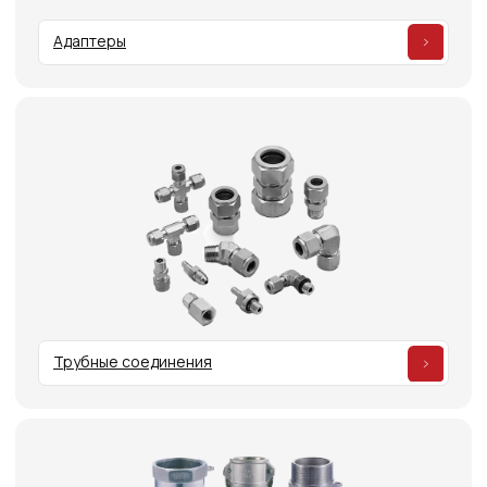
Камлоки
БРС