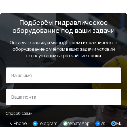
Подберём гидравлическое
оборудование под ваши задачи
МЕНЮ
ЧАСЫ РАБОТЫ
Оставьте заявку и мы подберём гидравлическое
Компания
Пн - Пт, с 09:00 до 18:00
оборудование с учётом ваших задач и условий
Каталог
эксплуатации в кратчайшие сроки
КОНТАКТЫ
Поставщики
Отзывы
+7(812)331-45-82
Поддержка
info@evrasiaes.ru
Контакты
МЕДИА
ОБРАТНАЯ СВЯЗЬ
Способ связи
Phone
Telegram
WhatsApp
VK
Max
+7