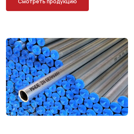
Смотреть продукцию
Трёхмерная гибка труб диаметром от 5 до
01
42 мм по чертежам, образцам и
техническому заданию заказчика
02
Неограниченная длина заготовки
03
Неограниченное
количество гибов