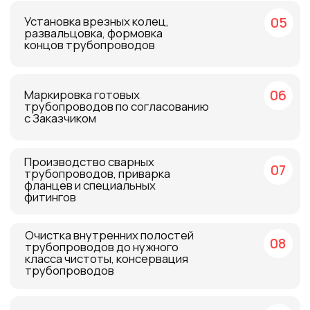
Испытания давлением (в том
10
числе на разрыв)
11
Полное 3D моделирование
процесса
Формирование КД
12
(конструкторской документации)
Продукция