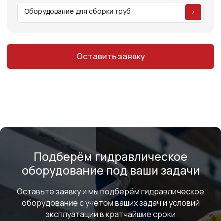
МЕДИА
ОБРАТНАЯ СВЯЗЬ
+7
Я соглашаюсь с условиями и даю своё согласие
на
обработку персональных данных
Отправить
ИНФОРМАЦИЯ
Подберём гидравлическое
Политика персональных данных
оборудование под ваши задачи
© Евразия Инжиниринг
Разработка сайта
Сервис 2022-2026
Оставьте заявку и мы подберём гидравлическое
оборудование с учётом ваших задач и условий
эксплуатации в кратчайшие сроки