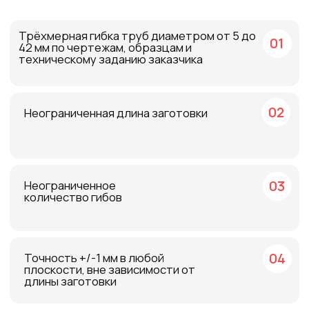
04
Точность +/-1 мм в любой
плоскости, вне зависимости от
длины заготовки
Установка врезных колец,
05
развальцовка, формовка
концов трубопроводов
06
Маркировка готовых
трубопроводов по согласованию
с Заказчиком
Производство сварных
07
трубопроводов, приварка
фланцев и специальных
фитингов
Очистка внутренних полостей
08
трубопроводов до нужного
класса чистоты, консервация
трубопроводов
Используемые материалы:
09
сталь, нержавеющая сталь,
медь, алюминий