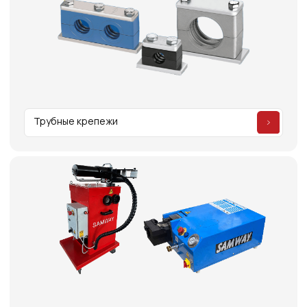
МЕНЮ
ЧАСЫ РАБОТЫ
Компания
Пн - Пт, с 09:00 до 18:00
Каталог
КОНТАКТЫ
Поставщики
Отзывы
+7(812)331-45-82
Поддержка
info@evrasiaes.ru
Контакты