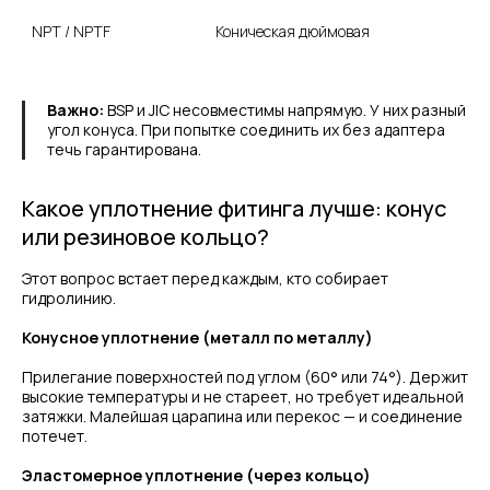
NPT / NPTF
Коническая дюймовая
Важно:
BSP и JIC несовместимы напрямую. У них разный
угол конуса. При попытке соединить их без адаптера
течь гарантирована.
Какое уплотнение фитинга лучше: конус
или резиновое кольцо?
Этот вопрос встает перед каждым, кто собирает
гидролинию.
Конусное уплотнение (металл по металлу)
Прилегание поверхностей под углом (60° или 74°). Держит
высокие температуры и не стареет, но требует идеальной
затяжки. Малейшая царапина или перекос — и соединение
потечет.
Эластомерное уплотнение (через кольцо)