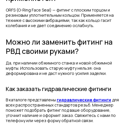
ORFS (O-Ring Face Seal) — фитинг с плоским торцом и
резиновым уплотнительным кольцом. Применяется на
технике с высокими вибрациями, так как кольцо гасит
колебания и не дает соединению ослабнуть.
Можно ли заменить фитинг на
РВД своими руками?
Да, при наличии обжимного станка и новой обжимной
муфты. Использовать старую муфту нельзя: она
МЕНЮ
ЧАСЫ РАБОТЫ
деформирована и не даст нужного усилия заделки.
Компания
Пн - Пт, с 09:00 до 18:00
Каталог
Как заказать гидравлические фитинги
КОНТАКТЫ
Поставщики
Отзывы
В каталоге представлены
гидравлические фитинги
для
+7(812)331-45-82
Поддержка
всех распространенных стандартов резьб. Менеджер
info@evrasiaes.ru
Контакты
поможет подобрать фитинг под ваше оборудование,
уточнит наличие и оформит заказ. Свяжитесь с нами по
МЕДИА
телефону или через форму обратной связи.