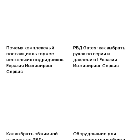
Почему комплексный
РВД Gates: как выбрать
поставщик выгоднее
рукав по серии и
нескольких подрядчиков |
давлению | Евразия
Евразия Инжиниринг
Инжиниринг Сервис
Сервис
Как выбрать обжимной
Оборудование для
станок для РВД:
производства и сборки