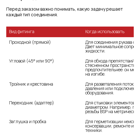
Перед заказом важно понимать, какую задачу решает
каждый тип соединения.
Когда использовать
Проходной (прямой)
Для соединения рукава с по
Дает минимальное сопроти
жидкости.
Для обхода препятствий и 
стесненном пространстве. 
предпочтительнее: он мень
на изгибе.
Тройник и крестовина
Для разветвления потока, у
давления или подключения
оборудования.
Переходник (адаптер)
Для стыковки элементов с р
диаметром. Например, пер
резьбы BSP на метрическую
Заглушка и пробка
Для герметизации неиспол
консервации, ремонте или 
техники.