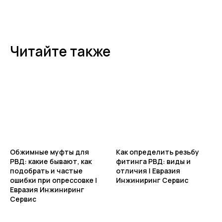
ОБРАТНАЯ СВЯЗЬ
Читайте также
+7
Я соглашаюсь с условиями и даю своё согласие
на
обработку персональных данных
Отправить
ИНФОРМАЦИЯ
Политика персональных данных
Обжимные муфты для
Как определить резьбу
© Евразия Инжиниринг
РВД: какие бывают, как
фитинга РВД: виды и
Разработка сайта
Сервис 2022-2026
подобрать и частые
отличия | Евразия
ошибки при опрессовке |
Инжиниринг Сервис
Евразия Инжиниринг
Сервис