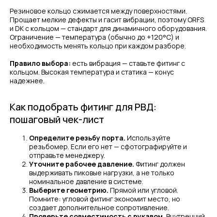
Резиновое кольцо сжимается между поверхностями.
Прощает мелкие дефекты и гасит вибрации, поэтому ORFS
и DK с кольцом — стандарт для динамичного оборудования.
Ограничение — температура (обычно до +120°C) и
необходимость менять кольцо при каждом разборе.
Правило выбора:
есть вибрация — ставьте фитинг с
кольцом. Высокая температура и статика — конус
надежнее.
Как подобрать фитинг для РВД:
пошаговый чек-лист
Определите резьбу порта.
Используйте
резьбомер. Если его нет — сфотографируйте и
отправьте менеджеру.
Уточните рабочее давление.
Фитинг должен
выдерживать пиковые нагрузки, а не только
номинальное давление в системе.
Выберите геометрию.
Прямой или угловой.
Помните: угловой фитинг экономит место, но
создает дополнительное сопротивление.
Проверьте совместимость с рукавом.
Внутренний