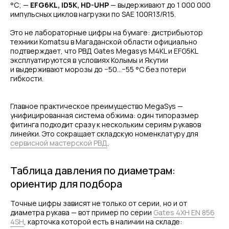
°C; —
EFG6KL, ID5K, HD-UHP
— выдерживают до 1 000 000
импульсных циклов нагрузки по SAE 100R13/R15.
Это не лабораторные цифры на бумаге: дистрибьютор
техники Komatsu в Магаданской области официально
подтверждает, что РВД Gates Megasys M4KL и EFG5KL
эксплуатируются в условиях Колымы и Якутии
и выдерживают морозы до −50…−55 °C без потери
гибкости.
Главное практическое преимущество MegaSys —
унифицированная система обжима: один типоразмер
фитинга подходит сразу к нескольким сериям рукавов
линейки. Это сокращает складскую номенклатуру для
сервисной мастерской РВД
.
Таблица давления по диаметрам:
ориентир для подбора
Точные цифры зависят не только от серии, но и от
диаметра рукава — вот пример по серии
Gates 4XH EN 856
4SH
, карточка которой есть в наличии на складе: