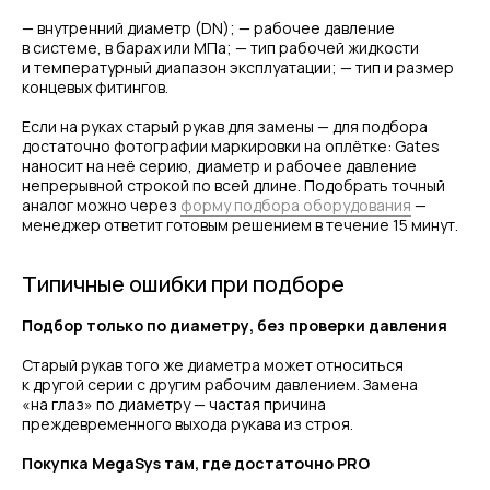
— внутренний диаметр (DN); — рабочее давление
в системе, в барах или МПа; — тип рабочей жидкости
и температурный диапазон эксплуатации; — тип и размер
концевых фитингов.
Если на руках старый рукав для замены — для подбора
достаточно фотографии маркировки на оплётке: Gates
наносит на неё серию, диаметр и рабочее давление
непрерывной строкой по всей длине. Подобрать точный
аналог можно через
форму подбора оборудования
—
менеджер ответит готовым решением в течение 15 минут.
Типичные ошибки при подборе
Подбор только по диаметру, без проверки давления
Старый рукав того же диаметра может относиться
к другой серии с другим рабочим давлением. Замена
«на глаз» по диаметру — частая причина
преждевременного выхода рукава из строя.
Покупка MegaSys там, где достаточно PRO