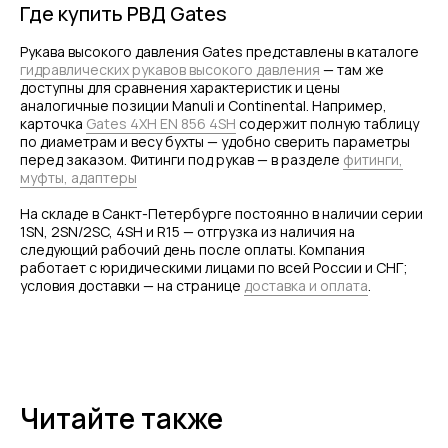
Где купить РВД Gates
МЕНЮ
ЧАСЫ РАБОТЫ
Рукава высокого давления Gates представлены в каталоге
гидравлических рукавов высокого давления
— там же
Компания
Пн - Пт, с 09:00 до 18:00
доступны для сравнения характеристик и цены
Каталог
КОНТАКТЫ
аналогичные позиции Manuli и Continental. Например,
Поставщики
карточка
Gates 4XH EN 856 4SH
содержит полную таблицу
Отзывы
+7(812)331-45-82
по диаметрам и весу бухты — удобно сверить параметры
Поддержка
перед заказом. Фитинги под рукав — в разделе
фитинги,
info@evrasiaes.ru
Контакты
муфты, адаптеры
МЕДИА
На складе в Санкт-Петербурге постоянно в наличии серии
1SN, 2SN/2SC, 4SH и R15 — отгрузка из наличия на
следующий рабочий день после оплаты. Компания
работает с юридическими лицами по всей России и СНГ;
ОБРАТНАЯ СВЯЗЬ
условия доставки — на странице
доставка и оплата
.
+7
Я соглашаюсь с условиями и даю своё согласие
на
обработку персональных данных
Читайте также
Отправить