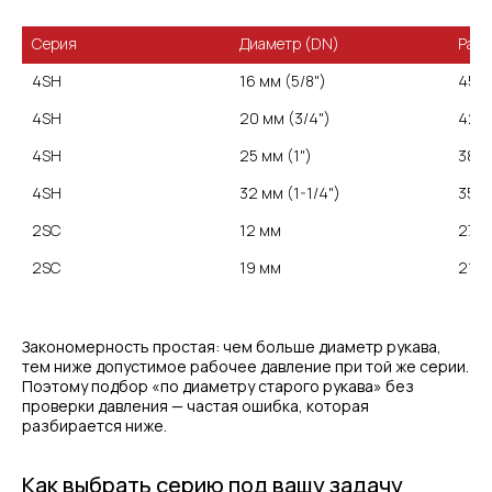
Диаметр (DN)
Рабо
4SH
16 мм (5/8")
450 
20 мм (3/4")
420 
4SH
25 мм (1")
386 
4SH
32 мм (1-1/4")
350 
2SC
12 мм
275 
2SC
19 мм
215 
Закономерность простая: чем больше диаметр рукава,
тем ниже допустимое рабочее давление при той же серии.
Поэтому подбор «по диаметру старого рукава» без
проверки давления — частая ошибка, которая
разбирается ниже.
Как выбрать серию под вашу задачу