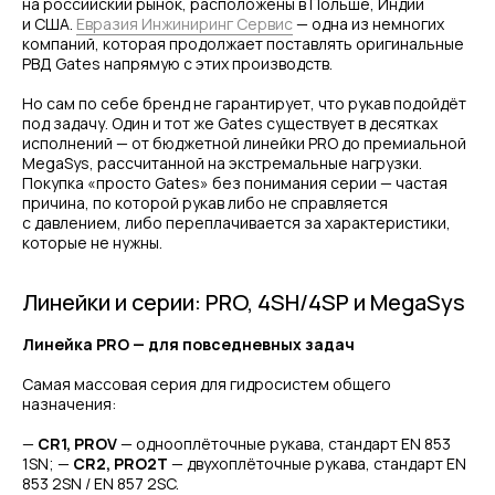
на российский рынок, расположены в Польше, Индии
и США.
Евразия Инжиниринг Сервис
— одна из немногих
компаний, которая продолжает поставлять оригинальные
РВД Gates напрямую с этих производств.
Но сам по себе бренд не гарантирует, что рукав подойдёт
под задачу. Один и тот же Gates существует в десятках
исполнений — от бюджетной линейки PRO до премиальной
MegaSys, рассчитанной на экстремальные нагрузки.
Покупка «просто Gates» без понимания серии — частая
причина, по которой рукав либо не справляется
с давлением, либо переплачивается за характеристики,
которые не нужны.
Линейки и серии: PRO, 4SH/4SP и MegaSys
Линейка PRO — для повседневных задач
Самая массовая серия для гидросистем общего
назначения:
—
CR1, PROV
— однооплёточные рукава, стандарт EN 853
1SN; —
CR2, PRO2T
— двухоплёточные рукава, стандарт EN
853 2SN / EN 857 2SC.