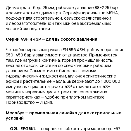
Диаметры от 6 до 25 мм, рабочее давление 88−225 бар
в зависимости от диаметра. Сертифицирована по MSHA,
подходит для строительной, сельскохозяйственной
и лесозаготовительной техники без экстремальных
условий эксплуатации.
Серии 4SH и 4SP — для высокого давления
Четырёхспиральные рукава EN 856 4SH, рабочее давление
350−450 бар в зависимости от диаметра. Применяются
там, где нагрузка критична: горная промышленность,
лесная отрасль, системы со сверхвысоким рабочим
давлением. Совместимы с биоразлагаемыми
гидравлическими жидкостями, включая синтетические
эфиры и растительные масла. Выдерживают до 1 000 000
импульсных циклов нагрузки. 4SP отличается от 4SH
меньшим наружным диаметром при сопоставимых
характеристиках — удобно при плотном монтаже.
Производство — Индия.
MegaSys — премиальная линейка для экстремальных
условий
—
G2L, EFG5KL
— сохраняют гибкость при морозе до −57