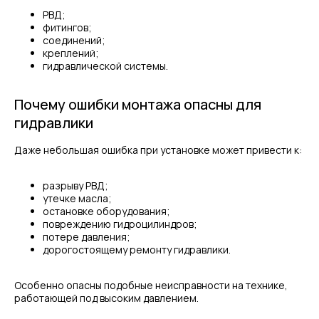
Контакты
РВД;
МЕДИА
фитингов;
соединений;
креплений;
гидравлической системы.
ОБРАТНАЯ СВЯЗЬ
Почему ошибки монтажа опасны для
гидравлики
+7
Даже небольшая ошибка при установке может привести к:
Я соглашаюсь с условиями и даю своё согласие
на
обработку персональных данных
разрыву РВД;
утечке масла;
Отправить
остановке оборудования;
повреждению гидроцилиндров;
ИНФОРМАЦИЯ
потере давления;
Политика персональных данных
дорогостоящему ремонту гидравлики.
© Евразия Инжиниринг
Разработка сайта
Особенно опасны подобные неисправности на технике,
Сервис 2022-2026
работающей под высоким давлением.