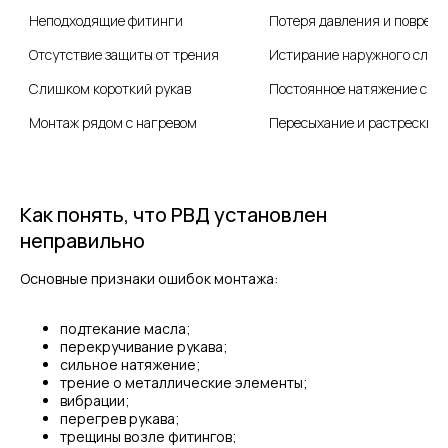
Неподходящие фитинги
Потеря давления и повреж
Отсутствие защиты от трения
Истирание наружного слоя
Слишком короткий рукав
Постоянное натяжение сис
Монтаж рядом с нагревом
Пересыхание и растрескив
Как понять, что РВД установлен
неправильно
Основные признаки ошибок монтажа:
подтекание масла;
перекручивание рукава;
сильное натяжение;
трение о металлические элементы;
вибрации;
перегрев рукава;
трещины возле фитингов;