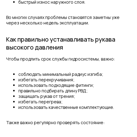
быстрый износ наружного слоя.
Во многих случаях проблемы становятся заметны уже
через несколько недель эксплуатации.
Как правильно устанавливать рукава
высокого давления
Чтобы продлить срок службы гидросистемы, важно:
соблюдать минимальный радиус изгиба;
избегать перекручивания;
использовать подходящие фитинги;
правильно подбирать длину РВД;
защищать рукав от трения;
МЕНЮ
ЧАСЫ РАБОТЫ
избегать перегрева;
использовать качественные комплектующие.
Компания
Пн - Пт, с 09:00 до 18:00
Каталог
КОНТАКТЫ
Поставщики
Также важно регулярно проверять состояние:
Отзывы
+7(812)331-45-82
Поддержка
info@evrasiaes.ru