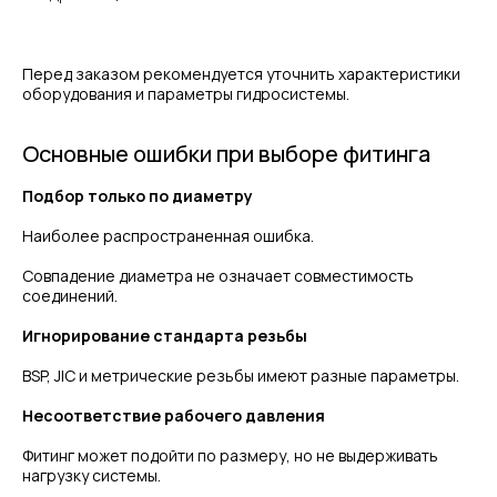
+7
Перед заказом рекомендуется уточнить характеристики
Я соглашаюсь с условиями и даю своё согласие
оборудования и параметры гидросистемы.
на
обработку персональных данных
Основные ошибки при выборе фитинга
Отправить
ИНФОРМАЦИЯ
Подбор только по диаметру
Политика персональных данных
Наиболее распространенная ошибка.
© Евразия Инжиниринг
Совпадение диаметра не означает совместимость
Разработка сайта
Сервис 2022-2026
соединений.
Игнорирование стандарта резьбы
BSP, JIC и метрические резьбы имеют разные параметры.
Несоответствие рабочего давления
Фитинг может подойти по размеру, но не выдерживать
нагрузку системы.