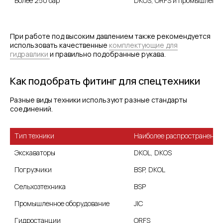
Более 250 бар
DKOS, ORFS и промышленны
При работе под высоким давлением также рекомендуется
использовать качественные
комплектующие для
гидравлики
и правильно подобранные рукава.
Как подобрать фитинг для спецтехники
МЕНЮ
ЧАСЫ РАБОТЫ
Разные виды техники используют разные стандарты
Компания
Пн - Пт, с 09:00 до 18:00
соединений.
Каталог
КОНТАКТЫ
Поставщики
Отзывы
Тип техники
Наиболее распространенны
+7(812)331-45-82
Поддержка
info@evrasiaes.ru
Экскаваторы
DKOL, DKOS
Контакты
МЕДИА
Погрузчики
BSP, DKOL
Сельхозтехника
BSP
ОБРАТНАЯ СВЯЗЬ
Промышленное оборудование
JIC
Гидростанции
ORFS