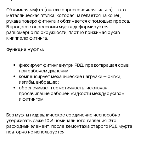
Обжимная муфта (она же опрессовочная гильза) — это
металлическая втулка, которая надевается на конец
рукава поверх фитинга и обжимается с помощью пресса.
В процессе опрессовки муфта деформируется
равномерно по окружности, плотно прижимая рукав
к ниппелю фитинга.
Функции муфты:
фиксирует фитинг внутри РВД, предотвращая срыв
при рабочем давлении;
компенсирует механические нагрузки — рывки,
изгибы, вибрацию;
обеспечивает герметичность, исключая
просачивание рабочей жидкости между рукавом
и фитингом.
Без муфты гидравлическое соединение неспособно
удерживать даже 10% номинального давления. Это
расходный элемент: после демонтажа старого РВД муфта
повторно не используется.