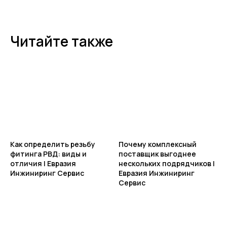
Я соглашаюсь с условиями и даю своё согласие
на
обработку персональных данных
Отправить
Читайте также
ИНФОРМАЦИЯ
Политика персональных данных
© Евразия Инжиниринг
Разработка сайта
Сервис 2022-2026
Как определить резьбу
Почему комплексный
фитинга РВД: виды и
поставщик выгоднее
отличия | Евразия
нескольких подрядчиков |
Инжиниринг Сервис
Евразия Инжиниринг
Сервис