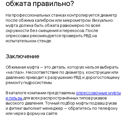
обжата правильно?
На профессиональных станках контролируется диаметр
после обжима калибром или микрометром. Визуально:
муфта должна быть обжата равномерно по всей
МЕНЮ
ЧАСЫ РАБОТЫ
окружности без смещения и перекосов. После
опрессовки рекомендуется проверить РВД на
Компания
Пн - Пт, с 09:00 до 18:00
испытательном стенде.
Каталог
КОНТАКТЫ
Поставщики
Заключение
Отзывы
+7(812)331-45-82
Поддержка
info@evrasiaes.ru
Обжимная муфта — это деталь, которую нельзя выбирать
Контакты
«на глаз». Несоответствие по диаметру, конструкции или
МЕДИА
давлению приводит к разрушению РВД и дорогостоящему
ремонту гидросистемы.
В каталоге компании представлены
опрессовочные муфты
ОБРАТНАЯ СВЯЗЬ
и гильзы
для всех распространённых типов рукавов
высокого давления. Точный подбор муфты под ваш рукав
и фитинг выполнит менеджер — обратитесь по телефону
или через форму на сайте.
+7