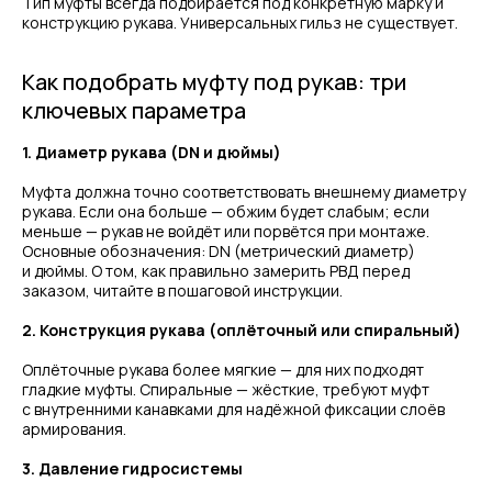
Тип муфты всегда подбирается под конкретную марку и
конструкцию рукава. Универсальных гильз не существует.
Как подобрать муфту под рукав: три
ключевых параметра
1. Диаметр рукава (DN и дюймы)
Муфта должна точно соответствовать внешнему диаметру
рукава. Если она больше — обжим будет слабым; если
меньше — рукав не войдёт или порвётся при монтаже.
Основные обозначения: DN (метрический диаметр)
и дюймы. О том, как правильно замерить РВД перед
заказом, читайте в пошаговой инструкции.
2. Конструкция рукава (оплёточный или спиральный)
Оплёточные рукава более мягкие — для них подходят
гладкие муфты. Спиральные — жёсткие, требуют муфт
с внутренними канавками для надёжной фиксации слоёв
армирования.
3. Давление гидросистемы