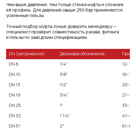
Чем выше давление, тем толще стенка муфты и сложнее
её профиль. Для давлений свыше 250 бар применяются
усиленные гильзы.
Точный подбор муфты лучше доверить менеджеру —
специалист проверит совместимость рукава, фитинга
и гильзы по заводским спецификациям.
Дюймовое обозначение
Пример
DN 6
1/4"
12–13
3/8"
16–17
DN 13
1/2"
20–21
DN 19
3/4"
27–28
DN 25
1"
33–35
DN 32
1 1/4"
41–43
DN 51
2"
61–64