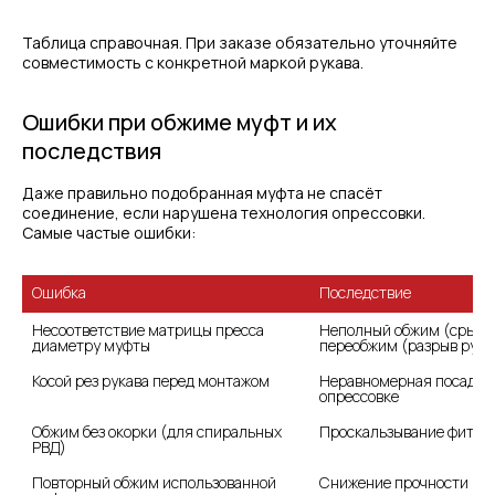
Таблица справочная. При заказе обязательно уточняйте
совместимость с конкретной маркой рукава.
Ошибки при обжиме муфт и их
последствия
Даже правильно подобранная муфта не спасёт
соединение, если нарушена технология опрессовки.
Самые частые ошибки:
Последствие
Несоответствие матрицы пресса 
Неполный обжим (срыв ф
диаметру муфты
переобжим (разрыв рука
Неравномерная посадка 
опрессовке
Обжим без окорки (для спиральных 
Проскальзывание фитинг
РВД)
Повторный обжим использованной 
Снижение прочности на 