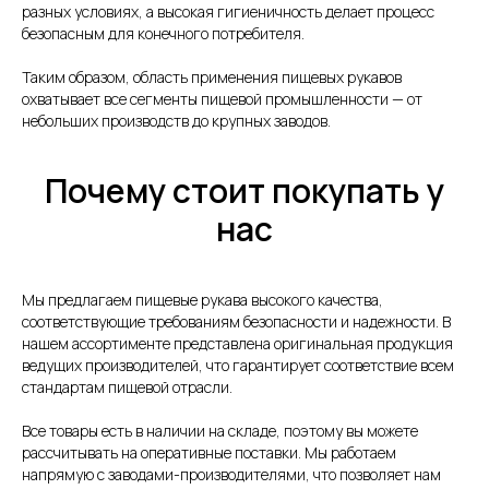
разных условиях, а высокая гигиеничность делает процесс
безопасным для конечного потребителя.
Оригинальная
Таким образом, область применения пищевых рукавов
продукция
охватывает все сегменты пищевой промышленности — от
небольших производств до крупных заводов.
Наша компания одна из немногих, кто еще
поставляет оригинальную продукцию Gates
с заводов Польши, Индии и США
Почему стоит покупать у
Товары в наличии
нас
на складе
На складе в Санкт-Петербурге рукава 1SN,
2SN/2SC, 4SH, R15. Станки для обжима
Мы предлагаем пищевые рукава высокого качества,
рукавов и фитинги
соответствующие требованиям безопасности и надежности. В
нашем ассортименте представлена оригинальная продукция
Самые низкие
ведущих производителей, что гарантирует соответствие всем
цены
стандартам пищевой отрасли.
Работаем напрямую от производителей,
поэтому можем предложить лучшие
Все товары есть в наличии на складе, поэтому вы можете
цены на рынке
рассчитывать на оперативные поставки. Мы работаем
напрямую с заводами-производителями, что позволяет нам