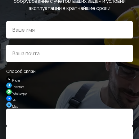
оборудование с учётом ваших задач и условий
эксплуатации в кратчайшие сроки
ОБРАТНАЯ СВЯЗЬ
+7
Я соглашаюсь с условиями и даю своё согласие
на
обработку персональных данных
Отправить
Способ связи
Phone
ИНФОРМАЦИЯ
Telegram
Политика персональных данных
WhatsApp
VK
© Евразия Инжиниринг
Max
Разработка сайта
Сервис 2022-2026