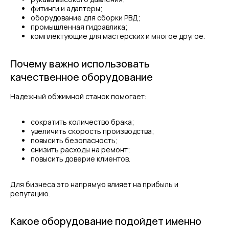
фитинги и адаптеры;
оборудование для сборки РВД;
промышленная гидравлика;
комплектующие для мастерских и многое другое.
МЕНЮ
ЧАСЫ РАБОТЫ
Почему важно использовать
Компания
Пн - Пт, с 09:00 до 18:00
качественное оборудование
Каталог
КОНТАКТЫ
Поставщики
Надежный обжимной станок помогает:
Отзывы
+7(812)331-45-82
Поддержка
info@evrasiaes.ru
Контакты
сократить количество брака;
увеличить скорость производства;
МЕДИА
повысить безопасность;
снизить расходы на ремонт;
повысить доверие клиентов.
ОБРАТНАЯ СВЯЗЬ
Для бизнеса это напрямую влияет на прибыль и
репутацию.
+7
Какое оборудование подойдет именно
Я соглашаюсь с условиями и даю своё согласие