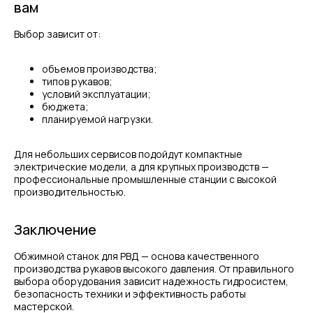
вам
на
обработку персональных данных
Выбор зависит от:
Отправить
ИНФОРМАЦИЯ
объемов производства;
типов рукавов;
Политика персональных данных
условий эксплуатации;
бюджета;
© Евразия Инжиниринг
планируемой нагрузки.
Разработка сайта
Сервис 2022-2026
Для небольших сервисов подойдут компактные
электрические модели, а для крупных производств —
профессиональные промышленные станции с высокой
производительностью.
Заключение
Обжимной станок для РВД — основа качественного
производства рукавов высокого давления. От правильного
выбора оборудования зависит надежность гидросистем,
безопасность техники и эффективность работы
мастерской.