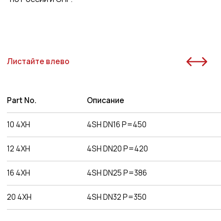
Наша компания одна из немногих, кто еще
поставляет оригинальную продукцию Gates
с заводов Польши, Индии и США
Товары в наличии
на складе
На складе в Санкт-Петербурге рукава 1SN,
2SN/2SC, 4SH, R15. Станки для обжима
рукавов и фитинги
Самые низкие
цены
Работаем напрямую от производителей,
поэтому можем предложить лучшие
цены на рынке
Команда
профессионалов
Более 12 лет в продажах и обслуживании
позволяют нам подобрать наиболее
эффективную продукцию