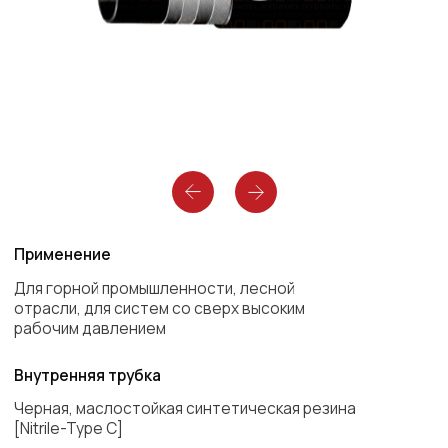
Применение
Для горной промышленности, лесной
отрасли, для систем со сверх высоким
рабочим давлением
Внутренняя трубка
Черная, маслостойкая синтетическая резина
[Nitrile-Type C]
Армирование
4 слоя высокопрочной стальной проволоки
Оболочка
Черная, маслостойкая синтетическая резина
[Neоprene-Type A]
Диапазон температур
-40°C to +100°C
Описание
Рукав для систем со сверх высоким рабочим
давлением. Самый гибкий рукав, среди всех