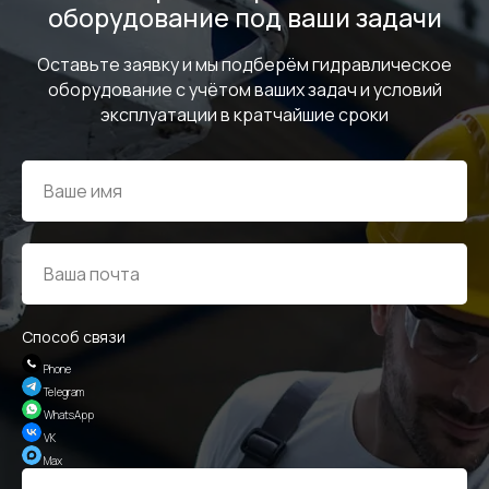
оборудование под ваши задачи
Оставьте заявку и мы подберём гидравлическое
оборудование с учётом ваших задач и условий
эксплуатации в кратчайшие сроки
Фитинги, муфты, адаптеры
Способ связи
Phone
Telegram
WhatsApp
VK
Станки для сборки РВД
Max