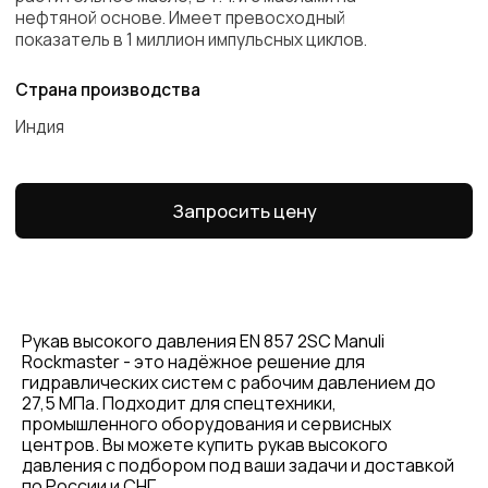
Листайте влево
Part No.
Описание
кг/100м
10 4XH
4SH DN16 P=450
X
12 4XH
4SH DN20 P=420
X
16 4XH
4SH DN25 P=386
X
20 4XH
4SH DN32 P=350
X
Рукав высокого давления EN 857 2SC Manuli
Преимущества работы
Rockmaster - это надёжное решение для
с нами
гидравлических систем с рабочим давлением до
27,5 МПа. Подходит для спецтехники,
промышленного оборудования и сервисных
Оригинальная
центров. Вы можете купить рукав высокого
продукция
давления с подбором под ваши задачи и доставкой
по России и СНГ.