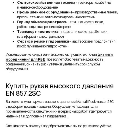
Сельскохозяйственная техника
- тракторы, комбайны
и навесное оборудование
Промышленное оборудование
- производственные линии,
прессы, станки и автоматизированные системы
Горнодобывающая отрасль
- техника и установки,
работающие в агрессивной среде
Транспорт и логистика
- гидравлические подъёмники,
платформы и спецтранспорт
Сервис и ремонт гидравлики
- мастерские и предприятия
по обслуживанию гидросистем
Использование качественных комплектующих, включая
фитинги
и соединения для РВД
,
позволяет обеспечить надёжность
соединений, снизить риск утечек и увеличить срок службы
оборудования.
Купить рукав высокого давления
EN 857 2SC
Вы можете купить рукав высокого давления Manuli Rockmaster 2SC
с подбором под ваши задачи. Оборудование подходит для
промышленности, спецтехники и сервисных работ, где требуется
надёжная и долговечная гидравлика.
Специалисты помогут подобрать оптимальное решение с учётом