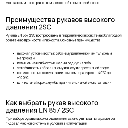
монтажным пространством и сложной геометрией трасс.
Отправить
ИНФОРМАЦИЯ
Преимущества рукавов высокого
Политика персональных данных
давления 2SC
© Евразия Инжиниринг
Рукава EN 857 2SC востребованы в гидравлических системах благодаря
Разработка сайта
Сервис 2022-2026
сочетанию прочности и гибкости. Основные преимущества:
высокая устойчивость к рабочему давлению и импульсным
нагрузкам
повышенная гибкость и малый радиус изгиба
устойчивость к абразивному износу и агрессивной среде
возможность эксплуатации при температуре от -40°C до
+100°C
длительный срок службы при интенсивной эксплуатации
Как выбрать рукав высокого
давления EN 857 2SC
При выборе рукава высокого давления важно учитывать параметры
гидравлической системы и условия эксплуатации: