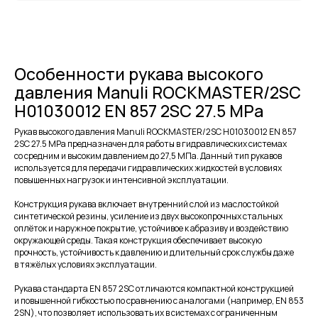
МЕНЮ
ЧАСЫ РАБОТЫ
Компания
Пн - Пт, с 09:00 до 18:00
Особенности рукава высокого
Каталог
КОНТАКТЫ
давления Manuli ROCKMASTER/2SC
Поставщики
Отзывы
H01030012 EN 857 2SC 27.5 MPa
+7(812)331-45-82
Поддержка
info@evrasiaes.ru
Рукав высокого давления Manuli ROCKMASTER/2SC H01030012 EN 857
Контакты
2SC 27.5 MPa предназначен для работы в гидравлических системах
МЕДИА
со средним и высоким давлением до 27,5 МПа. Данный тип рукавов
используется для передачи гидравлических жидкостей в условиях
повышенных нагрузок и интенсивной эксплуатации.
ОБРАТНАЯ СВЯЗЬ
Конструкция рукава включает внутренний слой из маслостойкой
синтетической резины, усиление из двух высокопрочных стальных
оплёток и наружное покрытие, устойчивое к абразиву и воздействию
окружающей среды. Такая конструкция обеспечивает высокую
прочность, устойчивость к давлению и длительный срок службы даже
+7
в тяжёлых условиях эксплуатации.
Я соглашаюсь с условиями и даю своё согласие
Рукава стандарта EN 857 2SC отличаются компактной конструкцией
на
обработку персональных данных
и повышенной гибкостью по сравнению с аналогами (например, EN 853
2SN), что позволяет использовать их в системах с ограниченным