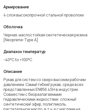
представленных EN856 4SH в индустрии.
Совместим с биоразлагаемыми
гидравлическими жидкостями: сложный
синтетический эфир, полигликоль,
растительное масло, в т.ч. и с маслами на
нефтяной основе. Имеет превосходный
показатель в 1 миллион импульсных циклов.
Страна производства
Индия
Запросить цену