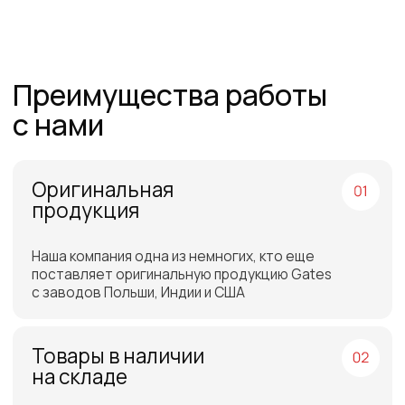
Работаем по всей
России и СНГ
Подбор самых выгодных
транспортных компаний для
доставки
Отгрузка товара на
следующий день после
оплаты