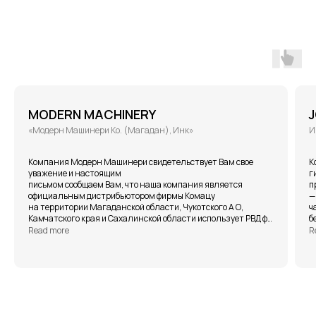
MODERN MACHINERY
«Модерн Машинери Ко. (Магадан), Инк»
И
Компания Модерн Машинери свидетельствует Вам свое
К
уважение и настоящим
г
письмом сообщаем Вам, что наша компания является
п
официальным дистрибьютором фирмы Комацу
—
на территории Магаданской области, Чукотского А О,
ч
Камчатского края и Сахалинской области использует РВД ф.
б
Gates.
—
Read more
R
и
РВД ф. Gates серии Megasys M4KL и EFG5KL эксплуатируются
п
в условиях крайнего севера (Магаданская обл., р-ка Саха
р
Якутия). РВД ф. Gates показали себя как высококачественные,
выдерживают минусовые температуры до -50 -55С.