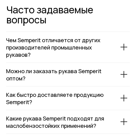
на
обработку персональных данных
Отправить
ИНФОРМАЦИЯ
Чем Semperit отличается от других
Политика персональных данных
производителей промышленных
© Евразия Инжиниринг
рукавов?
Разработка сайта
Сервис 2022-2026
Можно ли заказать рукава Semperit
оптом?
Как быстро доставляете продукцию
Semperit?
Какие рукава Semperit подходят для
маслобензостойких применений?