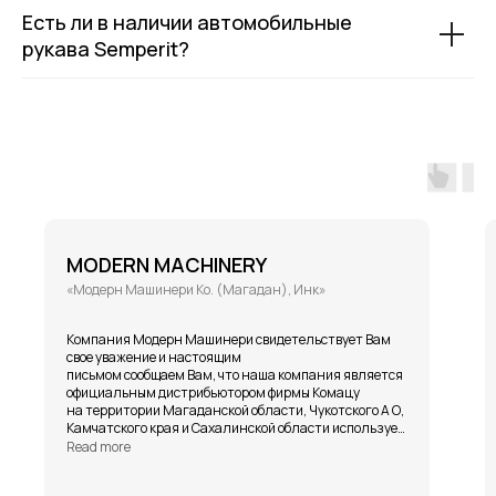
Есть ли в наличии автомобильные
рукава Semperit?
MODERN MACHINERY
«Модерн Машинери Ко. (Магадан), Инк»
Компания Модерн Машинери свидетельствует Вам
свое уважение и настоящим
письмом сообщаем Вам, что наша компания является
официальным дистрибьютором фирмы Комацу
на территории Магаданской области, Чукотского А О,
Камчатского края и Сахалинской области использует
РВД ф. Gates.
Read more
РВД ф. Gates серии Megasys M4KL и EFG5KL