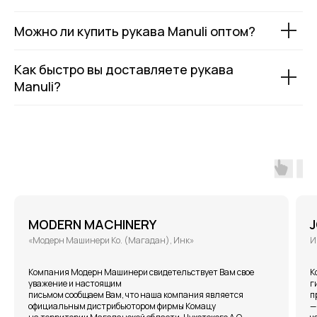
Можно ли купить рукава Manuli оптом?
Как быстро вы доставляете рукава
Manuli?
MODERN MACHINERY
«Модерн Машинери Ко. (Магадан), Инк»
И
Компания Модерн Машинери свидетельствует Вам свое
К
уважение и настоящим
г
письмом сообщаем Вам, что наша компания является
п
официальным дистрибьютором фирмы Комацу
—