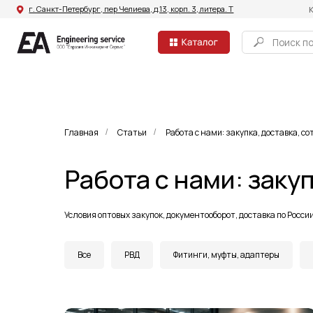
г. Санкт-Петербург, пер Челиева, д.13, корп. 3, литера. Т
Компания
Поиск по сайту
Главная
Статьи
Работа с нами: закупка, доставка, с
/
/
Работа с нами: заку
Условия оптовых закупок, документооборот, доставка по Росс
Все
РВД
Фитинги, муфты, адаптеры