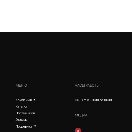
МЕНЮ
ЧАСЫ РАБОТЫ
Пн - Пт, с 09:00 до 18:00
Компания
Каталог
Поставщики
МЕДИА
Отзывы
Поддержка
Контакты
© Евразия Инжиниринг Сервис 2022-2026