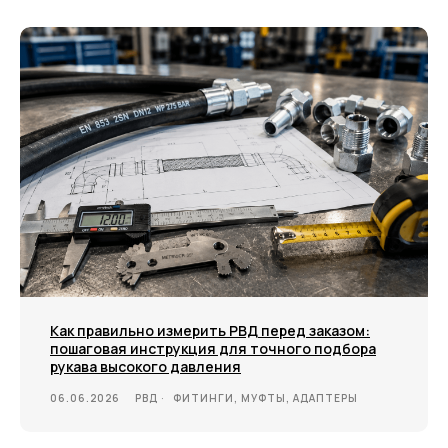
МЕНЮ
ЧАСЫ РАБОТЫ
Компания
Пн - Пт, с 09:00 до 18:00
Каталог
КОНТАКТЫ
Поставщики
Отзывы
+7(812)331-45-82
Поддержка
info@evrasiaes.ru
Контакты
МЕДИА
Как правильно измерить РВД перед заказом:
пошаговая инструкция для точного подбора
рукава высокого давления
ОБРАТНАЯ СВЯЗЬ
06.06.2026
РВД
ФИТИНГИ, МУФТЫ, АДАПТЕРЫ