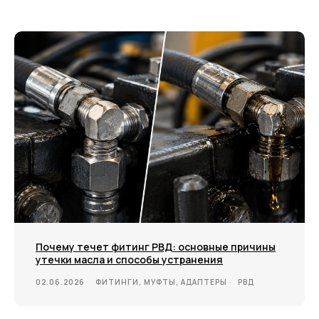
+7
Я соглашаюсь с условиями и даю своё согласие
на
обработку персональных данных
Отправить
ИНФОРМАЦИЯ
Политика персональных данных
© Евразия Инжиниринг
Разработка сайта
Сервис 2022-2026
Почему течет фитинг РВД: основные причины
утечки масла и способы устранения
02.06.2026
ФИТИНГИ, МУФТЫ, АДАПТЕРЫ
РВД