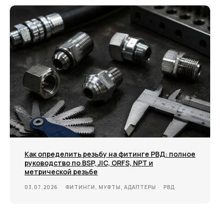
Как определить резьбу на фитинге РВД: полное
руководство по BSP, JIC, ORFS, NPT и
метрической резьбе
03.07.2026
ФИТИНГИ, МУФТЫ, АДАПТЕРЫ
РВД