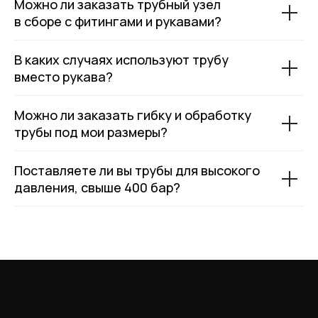
Можно ли заказать трубный узел
в сборе с фитингами и рукавами?
В каких случаях используют трубу
вместо рукава?
МЕНЮ
ЧАСЫ РАБОТЫ
Компания
Пн - Пт, с 09:00 до 18:00
Можно ли заказать гибку и обработку
Каталог
трубы под мои размеры?
КОНТАКТЫ
Поставщики
Отзывы
+7(812)331-45-82
Поддержка
Поставляете ли вы трубы для высокого
info@evrasiaes.ru
Контакты
давления, свыше 400 бар?
МЕДИА
ОБРАТНАЯ СВЯЗЬ
+7