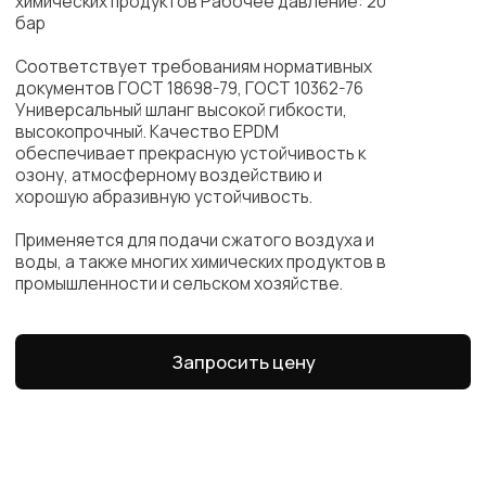
Внутренний
Толщина
Наружный
Рабочее
диаметр (мм)
стенки (мм)
диаметр (мм)
давление (ба
6
3,5
13
20
8
3,5
15
20
10
3,5
17
20
13
3,0
19
20
13
4,0
21
20
16
3,5
23
20
16
4,0
24
20
19
4,0
27
20
19
4,5
28
20
25
4,5
34
20
25
5,0
35
20