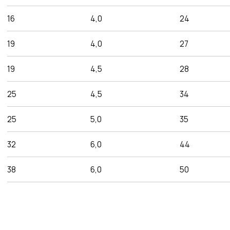
Самые низкие
цены
Работаем напрямую от производителей,
поэтому можем предложить лучшие
цены на рынке
Команда
профессионалов
Более 12 лет в продажах и обслуживании
позволяют нам подобрать наиболее
эффективную продукцию
Работаем по всей
России и СНГ
Подбор самых выгодных