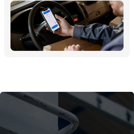
Поддержка
info@evrasiaes.ru
Контакты
МЕДИА
ОБРАТНАЯ СВЯЗЬ
+7
Я соглашаюсь с условиями и даю своё согласие
на
обработку персональных данных
Отправить
ИНФОРМАЦИЯ
Политика персональных данных
© Евразия Инжиниринг
Разработка сайта
Сервис 2022-2026