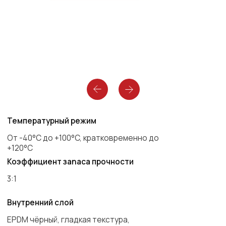
Температурный режим
От -40°C до +100°C, кратковременно до
+120°C
Коэффициент зanacа пpoчности
3:1
Внутренний слой
EPDM чёрный, гладкая текстура,
электропроводный. Слой стоек против
высоких температур, озона и атмосферных
воздействий, а также истирания
Усиление
Усиление из текстильной спирали
Наружный слой
EPDM чёрный и гладкий, антистатический,
стойкий против высоких температур, озона,
солнечного света и атмосферных влияний
Маркировка
Сплошная белая маркировка «SEMPERIT (S)
MPC-EPDM…»