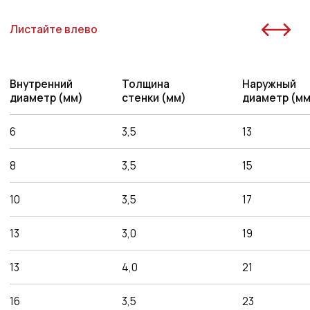
32
6,0
44
20
38
6,0
50
20
Преимущества работы
с нами
Оригинальная
продукция
Наша компания одна из немногих, кто еще
поставляет оригинальную продукцию Gates
с заводов Польши, Индии и США
Товары в наличии
на складе
На складе в Санкт-Петербурге рукава 1SN,
2SN/2SC, 4SH, R15. Станки для обжима
рукавов и фитинги