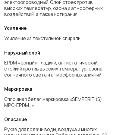
Описание
Рукав для подачи воды, воздуха и многих
химических продуктов Рабочее давление: 20
бар
Соответствует требованиям нормативных
документов ГОСТ 18698-79, ГОСТ 10362-76
Универсальный шланг высокой гибкости,
высокопрочный. Качество EPDM
обеспечивает прекрасную устойчивость к
озону, атмосферному воздействию и
хорошую абразивную устойчивость.
Применяется для подачи сжатого воздуха и
воды, а также многих химических продуктов в
промышленности и сельском хозяйстве.
Запросить цену
Листайте влево