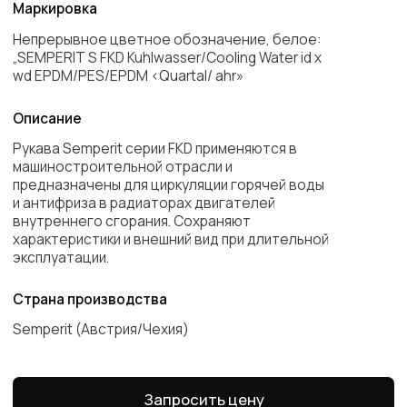
Листайте влево
Внутренний
Толщина
Наружный
Рабочее
диаметр (мм)
стенки (мм)
диаметр (мм)
давление (ба
10
3,5
17
6
12
3,5
19
6
12,5
3,5
19,5
6
13
3,5
20
6
14
3,5
21
6
15
3,5
22
6
16
3,5
23
6
18
3,5
25
6
19
3,5
26
6