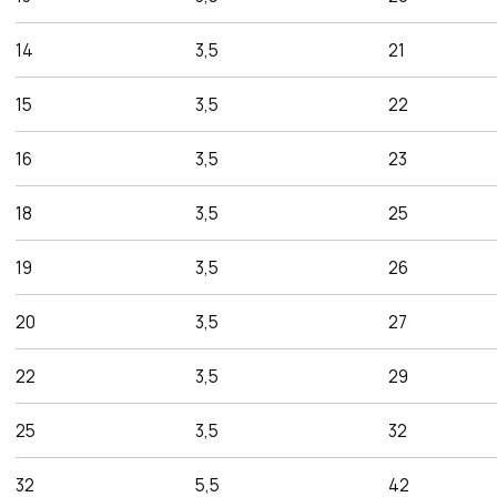
с нами
Оригинальная
продукция
Наша компания одна из немногих, кто еще
поставляет оригинальную продукцию Gates
с заводов Польши, Индии и США
Товары в наличии
на складе
На складе в Санкт-Петербурге рукава 1SN,
2SN/2SC, 4SH, R15. Станки для обжима
рукавов и фитинги
Самые низкие
цены
Работаем напрямую от производителей,
поэтому можем предложить лучшие
цены на рынке