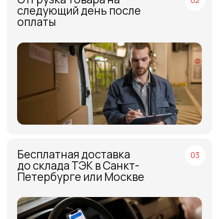
МЕНЮ
ЧАСЫ РАБОТЫ
Компания
Пн - Пт, с 09:00 до 18:00
Каталог
КОНТАКТЫ
Поставщики
Отзывы
+7(812)331-45-82
Поддержка
info@evrasiaes.ru
Контакты
МЕДИА
ОБРАТНАЯ СВЯЗЬ