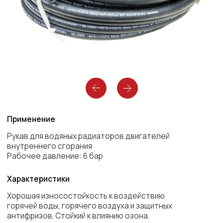
Применение
Рукав для водяных радиаторов двигателей
внутреннего сгорания
Рабочее давление: 6 бар
Характеристики
Хорошая износостойкость к воздействию
горячей воды, горячего воздуха и защитных
антифризов. Стойкий к влиянию озона.
Температурный режим
от -40°С до + 120°С
Коэффициент запаса прочности
2,5:1
Внутренний слой
EPDM, чёрный, гладкий
Усиление
Полиэстерные прокладки, навивка
Наружный слой