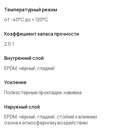
EPDM, чёрный, гладкий, стойкий к влиянию
озона и атмосферному воздействию
Маркировка
Непрерывное цветное обозначение, белое:
„SEMPERIT S FKD Kuhlwasser/Cooling Water id x
wd EPDM/PES/EPDM <Quartal/ ahr»
Описание
Рукава Semperit серии FKD применяются в
машиностроительной отрасли и
предназначены для циркуляции горячей воды
и антифриза в радиаторах двигателей
внутреннего сгорания. Сохраняют
характеристики и внешний вид при длительной
эксплуатации.
Страна производства
Semperit (Австрия/Чехия)
Запросить цену