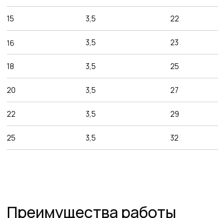
Команда
профессионалов
Более 12 лет в продажах и обслуживании
позволяют нам подобрать наиболее
эффективную продукцию
Работаем по всей
России и СНГ
Подбор самых выгодных
транспортных компаний для
доставки