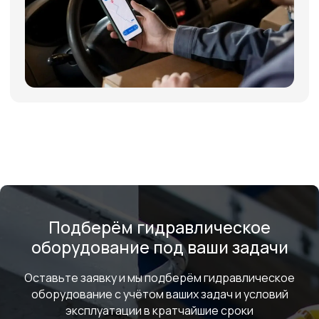
+7
Я соглашаюсь с условиями и даю своё согласие
на
обработку персональных данных
Отправить
ИНФОРМАЦИЯ
Политика персональных данных
© Евразия Инжиниринг
Разработка сайта
Сервис 2022-2026
Подберём гидравлическое
оборудование под ваши задачи
Оставьте заявку и мы подберём гидравлическое
оборудование с учётом ваших задач и условий
эксплуатации в кратчайшие сроки