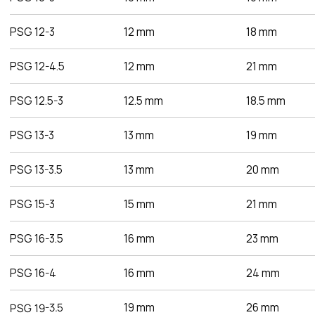
PSG 50-5
50 mm
60 mm
350 mm
Преимущества работы
с нами
Оригинальная
продукция
Наша компания одна из немногих, кто еще
поставляет оригинальную продукцию Gates
с заводов Польши, Индии и США
Товары в наличии
на складе
На складе в Санкт-Петербурге рукава 1SN,
2SN/2SC, 4SH, R15. Станки для обжима
рукавов и фитинги