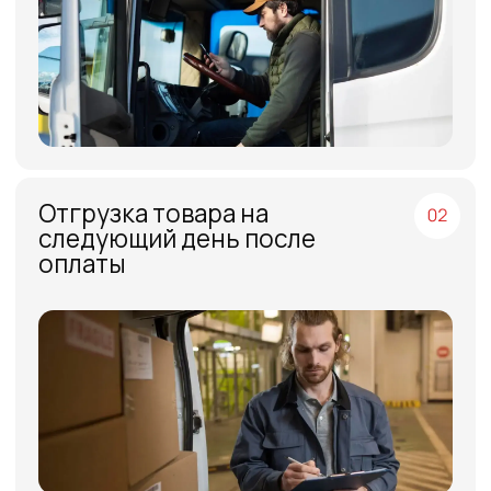
МЕНЮ
ЧАСЫ РАБОТЫ
Компания
Пн - Пт, с 09:00 до 18:00
Каталог
КОНТАКТЫ
Поставщики
Отзывы
+7(812)331-45-82
Поддержка
info@evrasiaes.ru
Контакты
МЕДИА
ОБРАТНАЯ СВЯЗЬ
+7
Я соглашаюсь с условиями и даю своё согласие