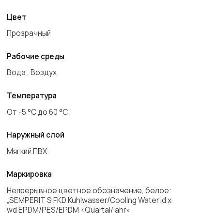
Маркировка
Непрерывное цветное обозначение, белое:
„SEMPERIT S FKD Kuhlwasser/Cooling Water id x
wd EPDM/PES/EPDM <Quartal/ ahr»
Особые признаки
Твердость: ок. 77° по Шору A
Экологичность и отсутствие тяжелых
металлов
Стойкость к износу и старению
Возможность стерилизации
Длительная прозрачность
Очень высокая гибкость
Страна производства
Италия
Запросить цену
Листайте влево