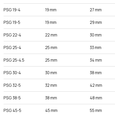
Самые низкие
цены
Работаем напрямую от производителей,
поэтому можем предложить лучшие
цены на рынке
Команда
профессионалов
Более 12 лет в продажах и обслуживании
позволяют нам подобрать наиболее
эффективную продукцию
Работаем по всей
России и СНГ
Подбор самых выгодных
транспортных компаний для