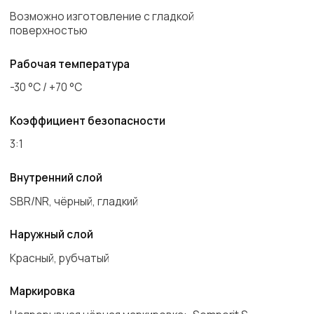
Красный, рубчатый
Маркировка
Непрерывная чёрная маркировка: „Semperit S
GAC
EN559PN2MPa(20bar)DN -30 °С Quartal/Jahr"
Запросить цену
Листайте влево
Внутренний
Наружный
Радиус
Вес
диаметр (mm)
диаметр (mm)
изгиба (mm)
(kg/m)
4
11
40
0.13
5
11
50
0.13
5
12
50
0.15