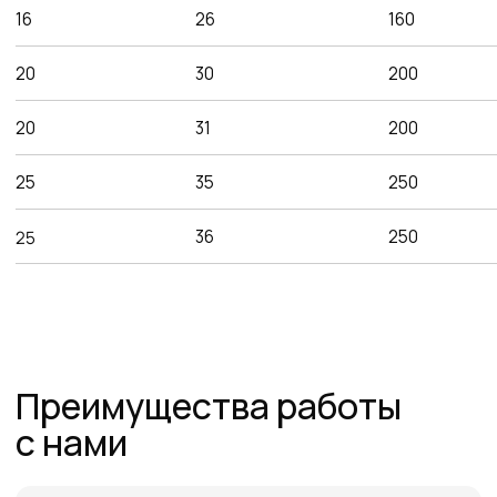
Работаем напрямую от производителей,
поэтому можем предложить лучшие
цены на рынке
Команда
профессионалов
Более 12 лет в продажах и обслуживании
позволяют нам подобрать наиболее
эффективную продукцию
Работаем по всей
России и СНГ
Подбор самых выгодных
транспортных компаний для
доставки