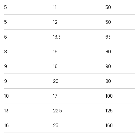
Преимущества работы
с нами
Оригинальная
продукция
Наша компания одна из немногих, кто еще
поставляет оригинальную продукцию Gates
с заводов Польши, Индии и США
Товары в наличии
на складе
На складе в Санкт-Петербурге рукава 1SN,
2SN/2SC, 4SH, R15. Станки для обжима
рукавов и фитинги
Самые низкие
цены