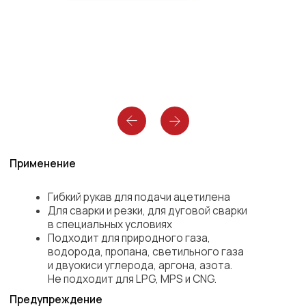
Применение
Гибкий рукав для подачи ацетилена
Для сварки и резки, для дуговой сварки
в специальных условиях
Подходит для природного газа,
водорода, пропана, светильного газа
и двуокиси углерода, аргона, азота.
Не подходит для LPG, MPS и CNG.
Предупреждение
Возможно изготовление с гладкой
поверхностью
Рабочая температура
-30 °С / +70 °С
Коэффициент безопасности
3:1
Внутренний слой
SBR/NR, чёрный, гладкий
Наружный слой