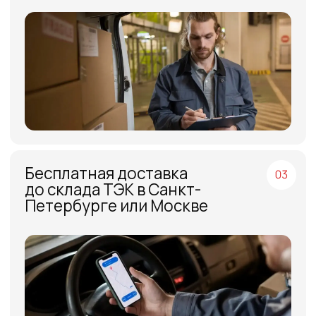
МЕНЮ
ЧАСЫ РАБОТЫ
Компания
Пн - Пт, с 09:00 до 18:00
Каталог
КОНТАКТЫ
Поставщики
Отзывы
+7(812)331-45-82
Поддержка
info@evrasiaes.ru
Контакты
МЕДИА
ОБРАТНАЯ СВЯЗЬ
+7
Я соглашаюсь с условиями и даю своё согласие
на
обработку персональных данных
Отправить