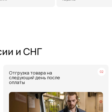
тгрузка товара на
Бесплатн
ледующий день после
ТЭК в Са
платы
Москве