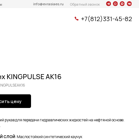
info@evrasiaes.ru
Обратный звонок
+7(812)331-45-82
ex KINGPULSE AK16
KINGPULSEAK16
сить цену
й рукав для передачи гидравлических жидкостей на нефтяной основе.
.
Й СЛОЙ
: Маслостойкий синтетический каучук