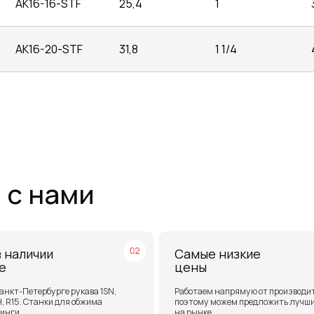
AK16-16-STF
25,4
1
AK16-20-STF
31,8
1 1/4
нами
чии
Самые низкие
цены
ербурге рукава 1SN,
Работаем напрямую от производителей,
анки для обжима
поэтому можем предложить лучшие цены
на рынке
 и СНГ