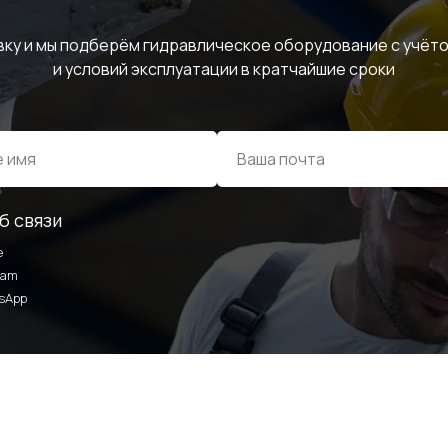
вку и мы подберём гидравлическое оборудование с учёто
и условий эксплуатации в кратчайшие сроки
б связи
ИНФОРМАЦИЯ
e
ram
sApp