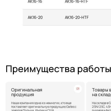
AK16-16
AK16-16-HTF
AK16-20
AK16-20-HTF
Преимущества работы с 
Оригинальная
Товары в нали
продукция
на складе
Наша компания одна из немногих, кто еще
На складе в Санкт-Пет
поставляет оригинальную продукцию Gates с
2SN/2SC, 4SH, R15. Ст
заводов Польши, Индии и США
рукавов и фитинги
Работаем по всей России