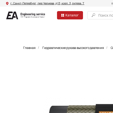
г. Санкт-Петербург, пер Челиева, д.13, корп. 3, литера. Т
Компания
Поиск по сайту
Главная
Гидравлические рукава высокого давления
Q
/
/