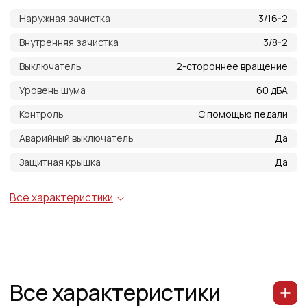
Все характеристики
Наружная зачистка
3/16-2
Внутренняя зачистка
3/8-2
Выключатель
2-стороннее вращение
Уровень шума
60 дБА
Контроль
С помощью педали
Аварийный выключатель
Да
Защитная крышка
Да
Внешние инструменты
05,06, 08, 10, 12, 16, 19, 25, 32, 38, 50
для окорки в комплекте
Инструменты для внутренней
10,12, 16, 19, 25, 32, 38, 51
зачистки опционально
Масса
100 кг
Д х Ш х В (мм)
450*400*1400