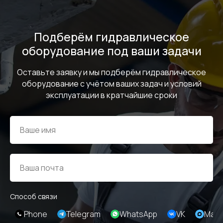
Политика персональных данных
© Евразия Инжиниринг
Разработка сайта
Сервис 2022-2026
Подберём гидравлическое
оборудование под ваши задачи
Оставьте заявку и мы подберём гидравлическое
оборудование с учётом ваших задач и условий
эксплуатации в кратчайшие сроки
Способ связи
Phone
Telegram
WhatsApp
VK
Max