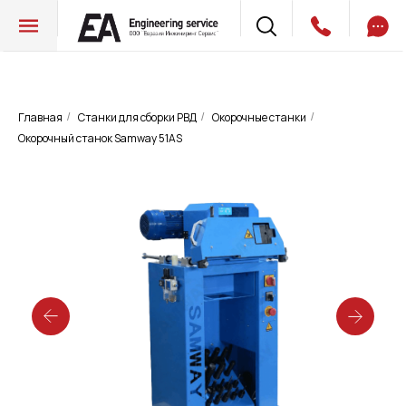
Главная
Станки для сборки РВД
Окорочные станки
/
/
/
Окорочный станок Samway 51AS
Окорочный станок Samway 51AS
Запросить цену