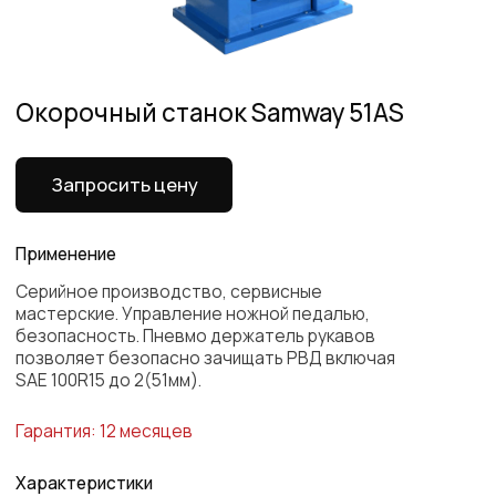
Применение
Серийное производство, сервисные
мастерские. Управление ножной педалью,
безопасность. Пневмо держатель рукавов
позволяет безопасно зачищать РВД включая
SAE 100R15 до 2(51мм).
Гарантия: 12 месяцев
Характеристики
Наружная зачистка
3/16-2
Внутренняя зачистка
3/8-2
Выключатель
2-стороннее вращение
Уровень шума
60 дБА
Контроль
С помощью педали
Аварийный выключатель
Да
Защитная крышка
Да
Все характеристики