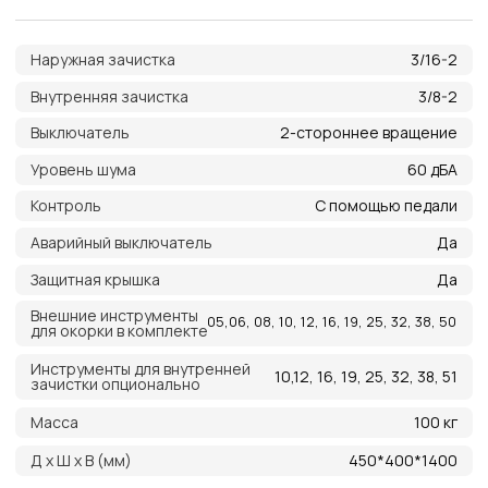
Преимущества работы
с нами
Оригинальная
продукция
Наша компания одна из немногих, кто еще
поставляет оригинальную продукцию Gates
с заводов Польши, Индии и США