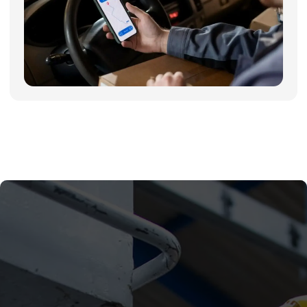
Компания
Пн - Пт, с 09:00 до 18:00
Каталог
КОНТАКТЫ
Поставщики
Отзывы
+7(812)331-45-82
Поддержка
info@evrasiaes.ru
Контакты
МЕДИА
ОБРАТНАЯ СВЯЗЬ
+7
Я соглашаюсь с условиями и даю своё согласие
на
обработку персональных данных
Отправить
ИНФОРМАЦИЯ