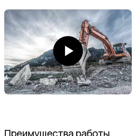
Товары в наличии
на складе
На складе в Санкт-Петербурге рукава 1SN,
2SN/2SC, 4SH, R15. Станки для обжима
рукавов и фитинги
Самые низкие
цены
Работаем напрямую от производителей,
поэтому можем предложить лучшие
цены на рынке
Команда
профессионалов
Более 12 лет в продажах и обслуживании
позволяют нам подобрать наиболее
эффективную продукцию