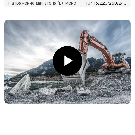
Товары в наличии
на складе
На складе в Санкт-Петербурге рукава 1SN,
2SN/2SC, 4SH, R15. Станки для обжима
рукавов и фитинги
Самые низкие
цены
Работаем напрямую от производителей,
поэтому можем предложить лучшие
цены на рынке
Команда
профессионалов
Более 12 лет в продажах и обслуживании
позволяют нам подобрать наиболее
эффективную продукцию