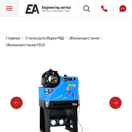
Главная
Станки для сборки РВД
Обжимные станки
/
/
/
Обжимной станок P32A
Обжимной станок P32A
Запросить цену