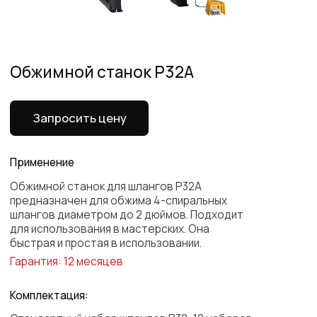
Применение
Обжимной станок для шлангов P32A
предназначен для обжима 4-спиральных
шлангов диаметром до 2 дюймов. Подходит
для использования в мастерских. Она
быстрая и простая в использовании.
Гарантия: 12 месяцев
Комплектация:
Стандартный набор штампов P32: 10 наборов
РАЗМЕРЫ (Д*Ш*В)
Станок (мм) 760*540*790
Машина (дюйм) 29.9*21.3*31.1
Упаковка (мм) 960*740*990
Упаковка (дюйм) 37.8*29.1*39.0
Все характеристики
Все характеристики