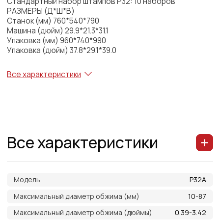
Модель
P32A
Максимальный диаметр обжима (мм)
10-87
Максимальный диаметр обжима (дюймы)
0.39-3.42
Макс. усилие обжима (кН)
2000
Максимальное усилие обжима (в тоннах)
200
Время цикла 10 мм (с) Tri/Mono
3.3/5.5
Внутренний диаметр шланга (дюймы)
2
Серия наборов штампов
P32
Макс. раскрытие (мм)
+33
Макс. раскрытие без матриц (мм)
132
Мастер-штамп D / L (мм)
99/80
Мастер-штамп D / L (дюймы)
3.90/3.15
Двигатель (кВт/л. с.)
2,2 кВт / 2,95 л. с.
Объём масляного бака (л)
40
Обжим/час
700/850
Напряжение двигателя (В): Tri
200/220/380/440
Напряжение двигателя (В): моно
110/115/220/230/240