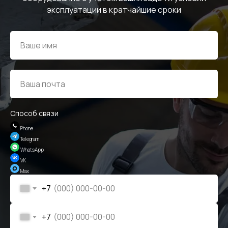
ИНФОРМАЦИЯ
эксплуатации в кратчайшие сроки
Политика персональных данных
© Евразия Инжиниринг
Разработка сайта
Сервис 2022-2026
Способ связи
Phone
Telegram
WhatsApp
VK
Max
+7
+7