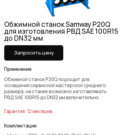
Применение
Обжимной станок P20Q подходит для
оснащения сервисной мастерской среднего
размера, на станке возможно изготавливать
РВД SAE 100R15 до DN32 мм включительно.
Гарантия: 12 месяцев
Комплектация:
- Матрицы P20 – 14,16,19,22,26,30,34,39,45
- Стенд для хранения матриц
- Инструмент для быстрой замены
- Педаль
Характеристики
Модель
P20Q
Максимальный гидравлический рукав R15
1 1/4"
Максимальный гидравлический рукав 4SH
1 1/2"
Максимальный гидравлический рукав 1SN/2SN
Диапазон обжима мм
4-65
2"
Все характеристики