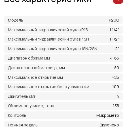
Устройство обратного хода
По желанию
Уровень шума дБА
65
Класс защиты
IP56
Д*Ш*В мм
680*600*1400
Масса КГ
270
Преимущества работы