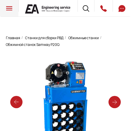
Главная
Станки для сборки РВД
Обжимные станки
/
/
/
Обжимной станок Samway P20Q
Обжимной станок Samway P20Q
для изготовления РВД SAE 100R15
до DN32 мм
Запросить цену