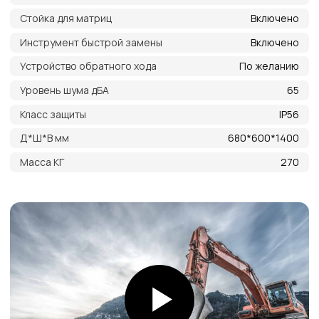
с нами
Оригинальная
продукция
Наша компания одна из немногих, кто еще
поставляет оригинальную продукцию Gates
с заводов Польши, Индии и США
Товары в наличии
на складе
На складе в Санкт-Петербурге рукава 1SN,
2SN/2SC, 4SH, R15. Станки для обжима
рукавов и фитинги
Самые низкие
цены
Работаем напрямую от производителей,
поэтому можем предложить лучшие
цены на рынке