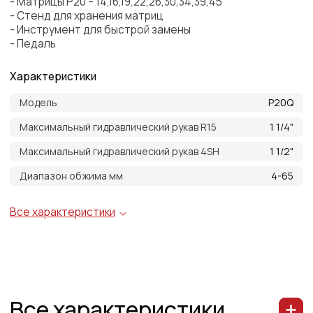
Все характеристики
Модель
P20Q
Максимальный гидравлический рукав R15
1 1/4"
Максимальный гидравлический рукав 4SH
1 1/2"
Максимальный гидравлический рукав 1SN/2SN
2"
Диапазон обжима мм
4-65
Длина основной матрицы, мм
80
Максимальное открытие мм
+25
Максимальное открытие без кулачков мм
109
Двигатель кВт
4
Обжимное усилие, тонн
135
Контроль
Микрометр
Ножная педаль
Включено
Стойка для матриц
Включено
Инструмент быстрой замены
Включено