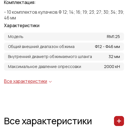
Все характеристики
Рабочая скорость
<40 с
Производительность
20 шт/ч
Производительность насоса
2.3 л/мин
Масло гидравлическое
32 или 46. ВМГЗ
Емкость масляного бака
0.8 л
Максимальное раскрытие
70 мм
Длина кулачков
60 мм; 75 мм
Максимальный размер шланга
11/4 дюйма, 4 - слойный
Рукава высокого давления
1SN. 2SN. 4SP. 4SH и др.
Габариты станка Д*В*Ш*
345*300*250* мм
Габариты насоса Д*В*Ш*
700*170*150* мм
Вес ( без упаковки. без масла )
60 кг