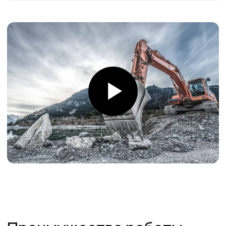
Товары в наличии
на складе
На складе в Санкт-Петербурге рукава 1SN,
2SN/2SC, 4SH, R15. Станки для обжима
рукавов и фитинги
Самые низкие
цены
Работаем напрямую от производителей,
поэтому можем предложить лучшие
цены на рынке
Команда
профессионалов
Более 12 лет в продажах и обслуживании
позволяют нам подобрать наиболее
эффективную продукцию