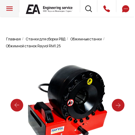
Главная
Станки для сборки РВД
Обжимные станки
/
/
/
Обжимной станок Rayvol RM1.25
Обжимной станок Rayvol RM1.25
Запросить цену