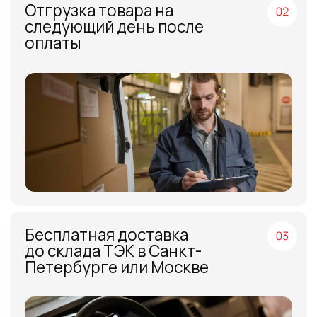
МЕНЮ
ЧАСЫ РАБОТЫ
Компания
Пн - Пт, с 09:00 до 18:00
Каталог
КОНТАКТЫ
Поставщики
Отзывы
+7(812)331-45-82
Поддержка
info@evrasiaes.ru
Контакты
МЕДИА
ОБРАТНАЯ СВЯЗЬ