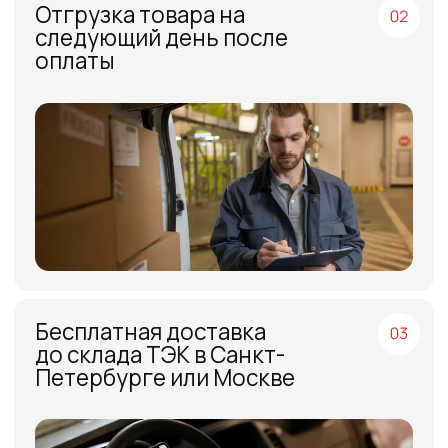
МЕНЮ
ЧАСЫ РАБОТЫ
Компания
Пн - Пт, с 09:00 до 18:00
Каталог
КОНТАКТЫ
Поставщики
Отзывы
+7(812)331-45-82
Поддержка
info@evrasiaes.ru
Контакты
МЕДИА
ОБРАТНАЯ СВЯЗЬ