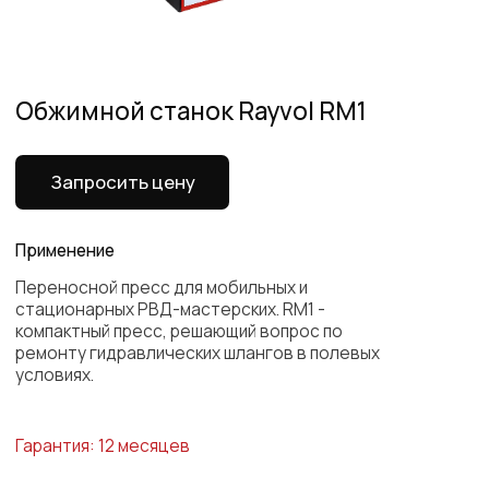
Применение
Переносной пресс для мобильных и
стационарных РВД-мастерских. RM1 -
компактный пресс, решающий вопрос по
ремонту гидравлических шлангов в полевых
условиях.
Гарантия: 12 месяцев
Комплектация:
- 7 комплектов кулачков Ф 12; 14; 16; 19; 23; 27; 30 мм
Характеристики
Модель
RM1
Вес основной блок
25 кг
Вес насоса
5 кг
Погрешность
0.01 мм
Все характеристики