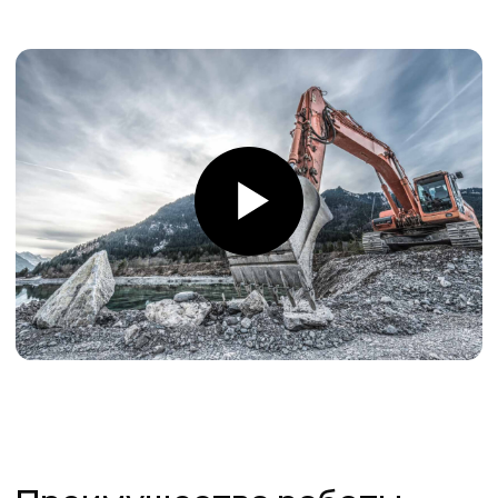
Товары в наличии
на складе
На складе в Санкт-Петербурге рукава 1SN,
2SN/2SC, 4SH, R15. Станки для обжима
рукавов и фитинги
Самые низкие
цены
Работаем напрямую от производителей,
поэтому можем предложить лучшие
цены на рынке
Команда
профессионалов
Более 12 лет в продажах и обслуживании
позволяют нам подобрать наиболее
эффективную продукцию