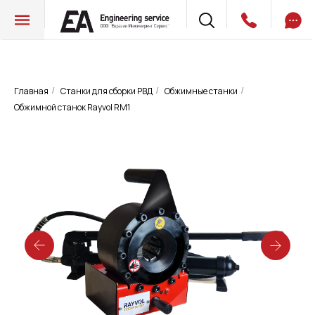
Главная
Станки для сборки РВД
Обжимные станки
/
/
/
Обжимной станок Rayvol RM1
Обжимной станок Rayvol RM1
Запросить цену