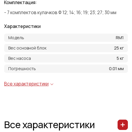
Все характеристики
Обжимное усилие
102 тонны
Максимальное раскрытие
52 мм
Удобная ручка для транспортировки
Внутренний диапазон обжима
Ф4 - Ф25 мм ( 1/4* - 1* )
Внешний диапазон обжима
Ф12 - Ф50 мм ( по муфте )
Длина кулачков
60 мм
Длина кулачков
60 мм; 75 мм