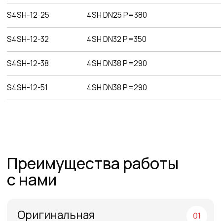
рукавов и фитинги
Самые низкие
цены
Работаем напрямую от производителей,
поэтому можем предложить лучшие
цены на рынке
Команда
профессионалов
Более 12 лет в продажах и обслуживании
позволяют нам подобрать наиболее
эффективную продукцию
Работаем по всей
России и СНГ