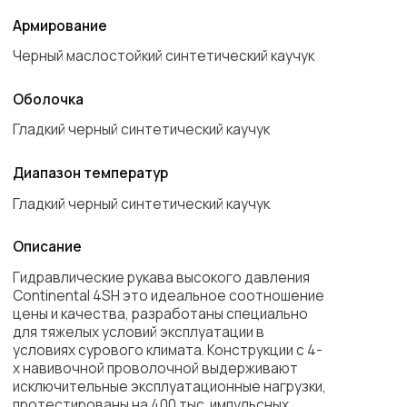
для тяжелых условий эксплуатации в
условиях сурового климата. Конструкции c 4-
х навивочной проволочной выдерживают
исключительные эксплуатационные нагрузки,
протестированы на 400 тыс. импульсных
циклов в изгибе. РВД фирмы Continental
оснащается спец. техника ведущих
производителей HITACHI, Liebherr, Linde, Jonh
Deere, XCMG и др
Запросить цену
Листайте влево
Part No.
Описание
кг/100м
S4SH-12-19
4SH DN19 P=420
0,33
S4SH-12-25
4SH DN25 P=380
0,39
S4SH-12-32
4SH DN32 P=350
0,56