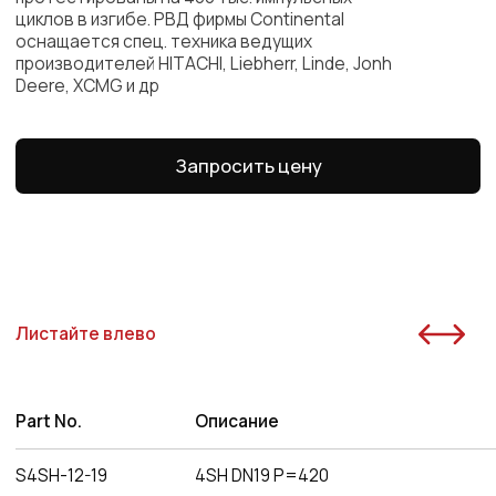
S4SH-12-38
4SH DN38 P=290
0,6
S4SH-12-51
4SH DN38 P=290
0,7
Преимущества работы
с нами
Оригинальная
продукция
Наша компания одна из немногих, кто еще
поставляет оригинальную продукцию Gates
с заводов Польши, Индии и США
Товары в наличии
на складе
На складе в Санкт-Петербурге рукава 1SN,
2SN/2SC, 4SH, R15. Станки для обжима