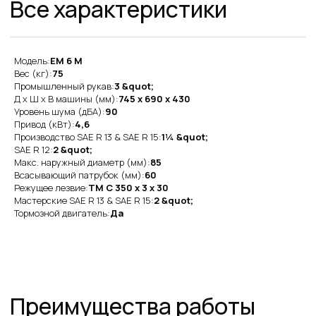
Преимущества работы
с нами
Модель:
EM 6 M
Вес (кг):
75
Промышленный рукав:
3 &quot;
Оригинальная
Д x Ш x В машины (мм):
745 x 690 x 430
продукция
Уровень шума (дБА):
90
Привод (кВт):
4,6
Наша компания одна из немногих, кто еще
Производство SAE R 13 & SAE R 15:
1¼ &quot;
поставляет оригинальную продукцию Gates
с заводов Польши, Индии и США
SAE R 12:
2 &quot;
Макс. наружный диаметр (мм):
85
Всасывающий патрубок (мм):
60
Товары в наличии
Режущее лезвие:
TM C 350 x 3 x 30
на складе
Мастерские SAE R 13 & SAE R 15:
2 &quot;
Тормозной двигатель:
Да
На складе в Санкт-Петербурге рукава 1SN,
2SN/2SC, 4SH, R15. Станки для обжима
рукавов и фитинги
Самые низкие
цены
Работаем напрямую от производителей,