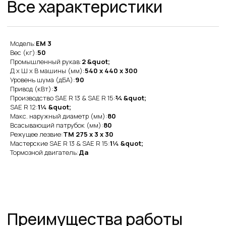
Преимущества работы
с нами
Модель:
EM 3
Вес (кг):
50
Промышленный рукав:
2 &quot;
Оригинальная
Д x Ш x В машины (мм):
540 x 440 x 300
продукция
Уровень шума (дБА):
90
Привод (кВт):
3
Наша компания одна из немногих, кто еще
Производство SAE R 13 & SAE R 15:
¾ &quot;
поставляет оригинальную продукцию Gates
с заводов Польши, Индии и США
SAE R 12:
1¼ &quot;
Макс. наружный диаметр (мм):
80
Всасывающий патрубок (мм):
80
Товары в наличии
Режущее лезвие:
TM 275 x 3 x 30
на складе
Мастерские SAE R 13 & SAE R 15:
1¼ &quot;
Тормозной двигатель:
Да
На складе в Санкт-Петербурге рукава 1SN,
2SN/2SC, 4SH, R15. Станки для обжима
рукавов и фитинги
Самые низкие
цены
Работаем напрямую от производителей,