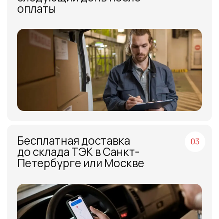
МЕНЮ
ЧАСЫ РАБОТЫ
Компания
Пн - Пт, с 09:00 до 18:00
Каталог
КОНТАКТЫ
Поставщики
Отзывы
+7(812)331-45-82
Поддержка
info@evrasiaes.ru
Контакты
МЕДИА
ОБРАТНАЯ СВЯЗЬ