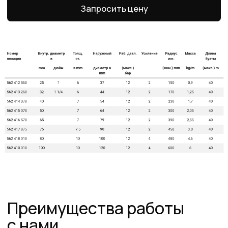
на складе
На складе в Санкт-Петербурге рукава 1SN,
2SN/2SC, 4SH, R15. Станки для обжима
рукавов и фитинги
Самые низкие
цены
Работаем напрямую от производителей,
поэтому можем предложить лучшие
цены на рынке
Команда
профессионалов
Более 12 лет в продажах и обслуживании
позволяют нам подобрать наиболее
эффективную продукцию
Работаем по всей