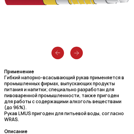
Применение
Гибкий напорно-всасывающий рукав применяется в
промышленных фирмах, выпускающих продукты
питания и напитки; специально разработан для
пивоваренной промышленности, также пригоден
для работы с содержащими алкоголь веществами
(до 96%).
Рукав LMUS пригоден для питьевой воды, согласно
WRAS.
Описание
Рукав LMUS легче и имеет меньший радиус изги-ба,
чем рукав LMU
Рукав, устойчивый против излома с низким весом.
Рукав имеет нейтральный вкус, без запаха
Устойчивый к воздействию высокой температуры
Стандарты/Допуски
BfR (прежде BgVV) 111:2002, МЕВАК, Weihenstephan,
WRC Nr. 0210524, FDA (CFR 21 §177.2600).
Примечание
Очень высокая стойкость ко многим агрессивным
чистящим средствам.
В случае применения средств очистки необходи­мо
соблюдать нашу специальную инструкцию.
ВНИМАНИЕ! Не пригоден для сухой транспор­
тировки!