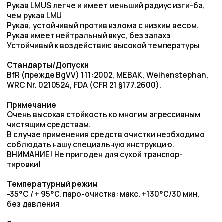
Температурный режим
-35°C / + 95°C. паро-очистка: макс. +130°C/30 мин,
без давления
Запас прочности
3,15 : 1
Внутренний слой
Бутилкаучук, прозрачный, гладкий, подходит для
продуктов питания и напитков, устойчивый к жирам
Армирование
Тканевое усиление, навивка, сталь¬ная
оцинкованная спираль, медная проволока
Наружный слой
SBR/NR/EPDM, красный, стойкий к истиранию, озоно
и атмосферостойкий, отпечаток от текстильного
бандажа
Маркировка
белая непрерывная маркировка: SEMPERIT S LMUS -
UPE Lebensmittel/Food D PN 12 bar
Вакуумная стойкость
до -0,9 бар
Запросить цену