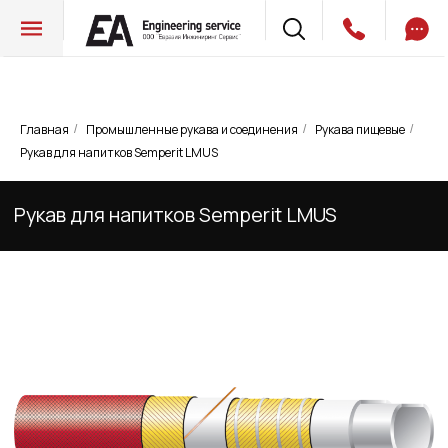
Главная
Промышленные рукава и соединения
Рукава пищевые
/
/
/
Рукав для напитков Semperit LMUS
Рукав для напитков Semperit LMUS