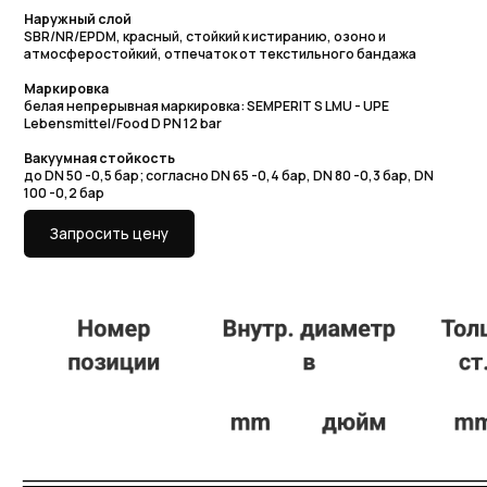
Lebensmittel/Food D PN 12 bar
Вакуумная стойкость
до DN 50 -0,5 бар; согласно DN 65 -0,4 бар, DN 80 -0,3 бар, DN
100 -0,2 бар
Запросить цену