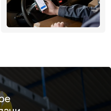
ое
дачи