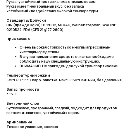
Стандарты/Допуски
BfR (прежде BgVV) 111:2002, МЕВАК, Weihenstephan, WRC Nr.
0210524, FDA (CFR 21 §177.2600)
Примечание
Очень высокая стойкость ко многим агрессивным
чистящим средствам.
В случае применения средств очистки необходи­мо
соблюдать нашу специальную инструкцию.
ВНИМАНИЕ! Не пригоден для сухой транспор­тировки!
Температурный режим
-35°C / + 95°C. паро-очистка: макс. +130°C/30 мин, без давления
Запас прочности
3,15 : 1
Внутренний слой
Бутилкаучук, прозрачный, гладкий, подходит для продуктов
питания и напитков, устойчивый к жирам.
Армирование
Тканевое усиление, навивка
Наружный слой
SBR/NR/EPDM, красный, стойкий к истиранию, озоно и
атмосферостойкий, отпечаток от текстильного бандажа
Маркировка
белая непрерывная маркировка: SEMPERIT S LMU - UPE