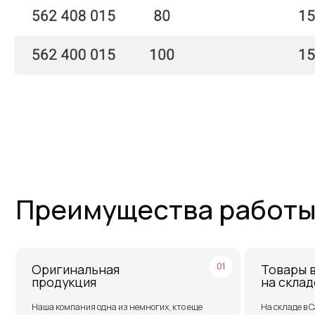
Преимущества работы с 
Оригинальная
Товары в нали
продукция
на складе
Наша компания одна из немногих, кто еще
На складе в Санкт-Пет
поставляет оригинальную продукцию Gates с
2SN/2SC, 4SH, R15. Ст
заводов Польши, Индии и США
рукавов и фитинги
Работаем по всей России