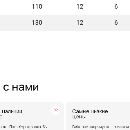
нами
чии
Самые низкие
цены
ербурге рукава 1SN,
Работаем напрямую от производителей,
анки для обжима
поэтому можем предложить лучшие цены
на рынке
 и СНГ