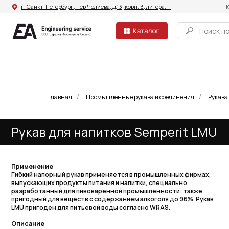
г. Санкт-Петербург, пер Челиева, д.13, корп. 3, литера. Т
Компания
Поиск по сайту
Главная
Промышленные рукава и соединения
Рукава
/
/
Рукав для напитков Semperit LMU
Применение
Гибкий напорный рукав применяется в промышленных фирмах,
выпускающих продукты питания и напитки, специально
разработанный для пивоваренной промышленности; также
пригодный для веществ с содержанием алкоголя до 96%. Рукав
LMU пригоден для питьевой воды согласно WRAS.
Описание
Рукав, устойчивый против излома с низким весом.
Рукав имеет нейтральный вкус, без запаха
Устойчивый к воздействию высокой температуры