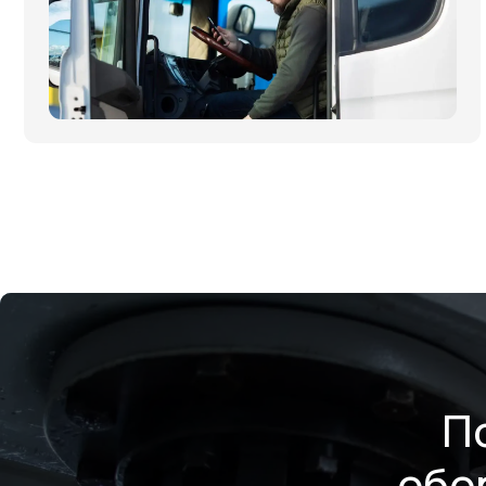
П
обо