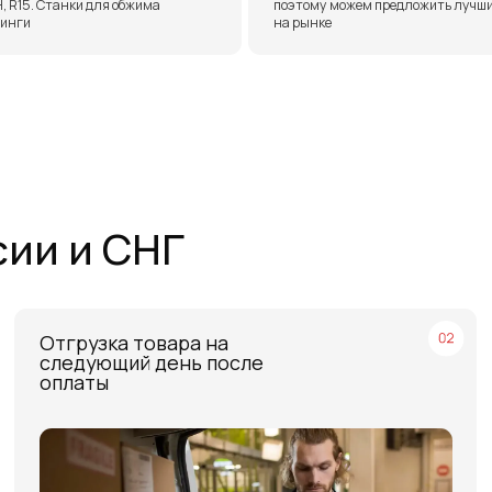
тгрузка товара на
Бесплатн
ледующий день после
ТЭК в Са
платы
Москве