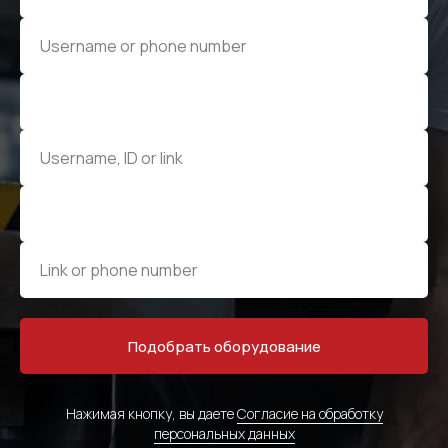
МЕНЮ
ЧАСЫ РАБОТЫ
Компания
Пн - Пт, с 09:00 до 18:00
Каталог
КОНТАКТЫ
Поставщики
Подобрать оборудование
Отзывы
+7(812)331-45-82
Поддержка
info@evrasiaes.ru
Контакты
Нажимая кнопку, вы даете
Согласие на обработку
персональных данных
МЕДИА