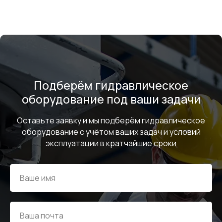
+7
Я соглашаюсь с условиями и даю своё согласие
на
обработку персональных данных
Отправить
Подберём гидравлическое
оборудование под ваши задачи
ИНФОРМАЦИЯ
Политика персональных данных
Оставьте заявку и мы подберём гидравлическое
оборудование с учётом ваших задач и условий
© Евразия Инжиниринг
Разработка сайта
Сервис 2022-2026
эксплуатации в кратчайшие сроки