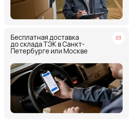
МЕНЮ
ЧАСЫ РАБОТЫ
Компания
Пн - Пт, с 09:00 до 18:00
Каталог
КОНТАКТЫ
Поставщики
Отзывы
+7(812)331-45-82
Поддержка
info@evrasiaes.ru
Контакты
МЕДИА
ОБРАТНАЯ СВЯЗЬ