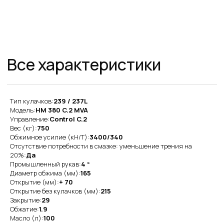
Тип кулачков:
239 / 237L
Модель:
HM 380 C.2 MVA
Преимущества работы
Управление:
Control C.2
Вес (кг):
750
с нами
Обжимное усилие (кН/Т):
3400/340
Отсутствие потребности в смазке: уменьшение трения на
20%:
Да
Оригинальная
Промышленный рукав:
4 “
продукция
Диаметр обжима (мм):
165
Открытие (мм):
+ 70
Наша компания одна из немногих, кто еще
Открытие без кулачков (мм):
215
поставляет оригинальную продукцию Gates
с заводов Польши, Индии и США
Закрытие:
29
Обжатие:
1.9
Масло (л):
100
Товары в наличии