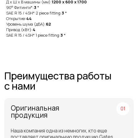
Д x Ш x В машины (мм):
1200 x 600 x 1700
на складе
90° Фитинги*:
3 “
SAE R 15 / 4SH* 2 piece fitting:
3 “
На складе в Санкт-Петербурге рукава 1SN,
Открытие:
44
2SN/2SC, 4SH, R15. Станки для обжима
Уровень шума (дБА):
62
рукавов и фитинги
Привод (кВт):
4
SAE R 15 / 4SH* 1 piece fitting:
3 “
Самые низкие
цены
Работаем напрямую от производителей,
поэтому можем предложить лучшие
цены на рынке
Команда
профессионалов
Более 12 лет в продажах и обслуживании
позволяют нам подобрать наиболее
эффективную продукцию