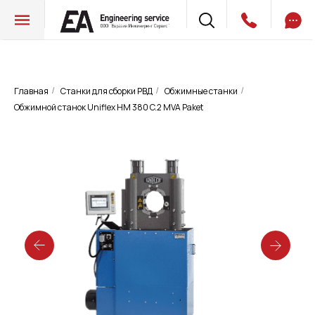
Главная
Станки для сборки РВД
Обжимные станки
/
/
/
Обжимной станок Uniflex HM 380 C.2 MVA Paket
Обжимной станок Uniflex HM 380
C.2 MVA Paket