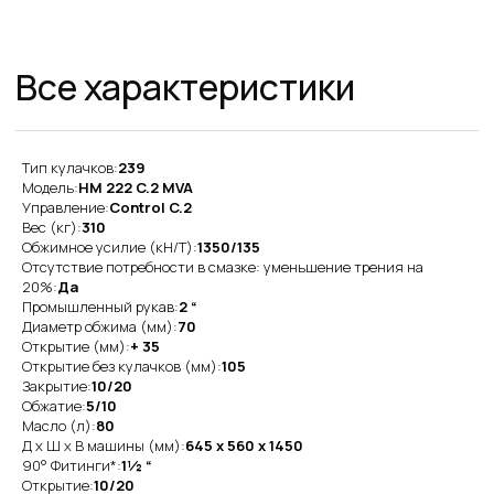
Тип кулачков:
239
Модель:
HM 222 C.2 MVA
Управление:
Control C.2
Вес (кг):
310
Преимущества работы
Обжимное усилие (кН/Т):
1350/135
с нами
Отсутствие потребности в смазке: уменьшение трения на
20%:
Да
Промышленный рукав:
2 “
Оригинальная
Диаметр обжима (мм):
70
продукция
Открытие (мм):
+ 35
Открытие без кулачков (мм):
105
Наша компания одна из немногих, кто еще
Закрытие:
10/20
поставляет оригинальную продукцию Gates
Обжатие:
5/10
с заводов Польши, Индии и США
Масло (л):
80
Д x Ш x В машины (мм):
645 x 560 x 1450
Товары в наличии
90° Фитинги*:
1½ “
на складе
Открытие:
10/20