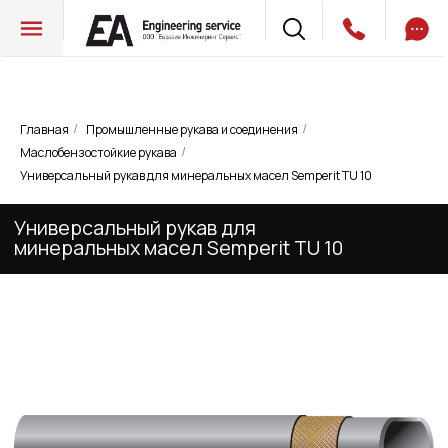
Главная
Промышленные рукава и соединения
/
/
Маслобензостойкие рукава
/
Универсальный рукав для
Универсальный рукав для минеральных масел Semperit TU 10
минеральных масел Semperit TU 10