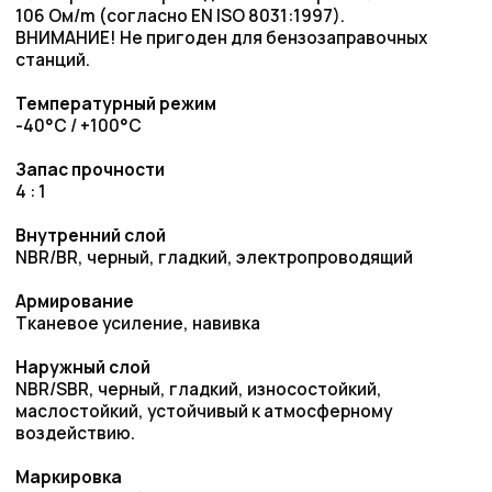
маслостойкий, устойчивый к атмосферному
воздействию.
Маркировка
непрерывная белая маркировка: „SEMPERIT S TU 10
Öl/Luft Oil/Air PN 10 bar Conductive R < 106 Ohm/m“.
Запросить цену
Преимущества работы
с нами