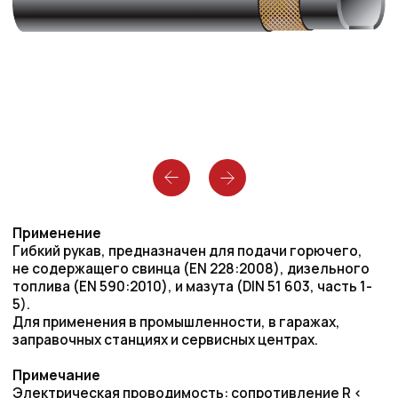
Применение
Гибкий рукав, предназначен для подачи горючего,
не содержащего свинца (EN 228:2008), дизельного
топлива (EN 590:2010), и мазута (DIN 51 603, часть 1-
5).
Для применения в промышленности, в гаражах,
заправочных станциях и сервисных центрах.
Примечание
Электрическая проводимость: сопротивление R <
106 Ом/m (согласно EN ISO 8031:1997).
ВНИМАНИЕ! Не пригоден для бензозаправочных
станций.
Температурный режим
-40°C / +100°C
Запас прочности
4 : 1
Внутренний слой
NBR/BR, черный, гладкий, электропроводящий
Армирование
Тканевое усиление, навивка
Наружный слой
NBR/SBR, черный, гладкий, износостойкий,