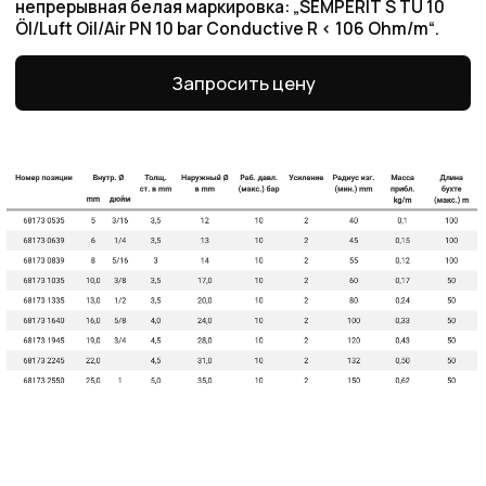
Оригинальная
продукция
Наша компания одна из немногих, кто еще
поставляет оригинальную продукцию Gates
с заводов Польши, Индии и США
Товары в наличии
на складе
На складе в Санкт-Петербурге рукава 1SN,
2SN/2SC, 4SH, R15. Станки для обжима
рукавов и фитинги
Самые низкие
цены
Работаем напрямую от производителей,
поэтому можем предложить лучшие
цены на рынке
Команда
профессионалов