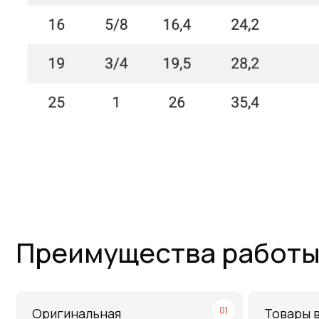
Преимущества работы с 
Оригинальная
Товары в нали
продукция
на складе
Наша компания одна из немногих, кто еще
На складе в Санкт-Пет
поставляет оригинальную продукцию Gates с
2SN/2SC, 4SH, R15. Ст
заводов Польши, Индии и США
рукавов и фитинги