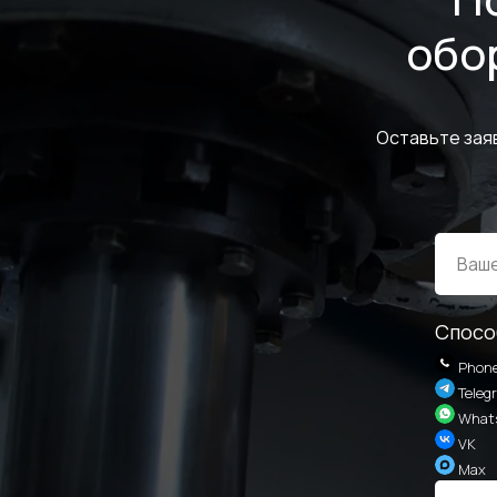
обо
Оставьте зая
Спосо
Phon
Teleg
What
VK
Max