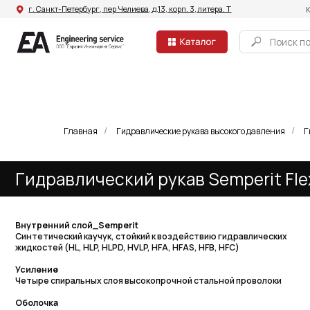
г. Санкт-Петербург, пер Челиева, д.13, корп. 3, литера. Т
Компания
Поиск по сайту
Главная
Гидравлические рукава высокого давления
Г
/
/
Гидравлический рукав Semperit Flexlin
Внутренний слой_Semperit
Синтетический каучук, стойкий к воздействию гидравлических
жидкостей (HL, HLP, HLPD, HVLP, HFA, HFAS, HFB, HFC)
Усиление
Четыре спиральных слоя высокопрочной стальной проволоки
Оболочка
Синтетический каучук, устойчивый к истиранию и озону –
одобрен MSHA Примечание: Доступны покрытия MSHA и
SemperRock