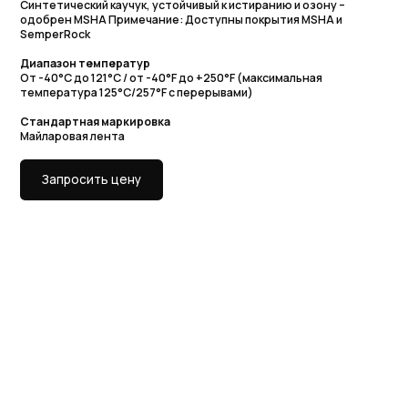
Диапазон температур
От -40°C до 121°C / от -40°F до +250°F (максимальная
температура 125°C/257°F с перерывами)
Стандартная маркировка
Майларовая лента
Запросить цену