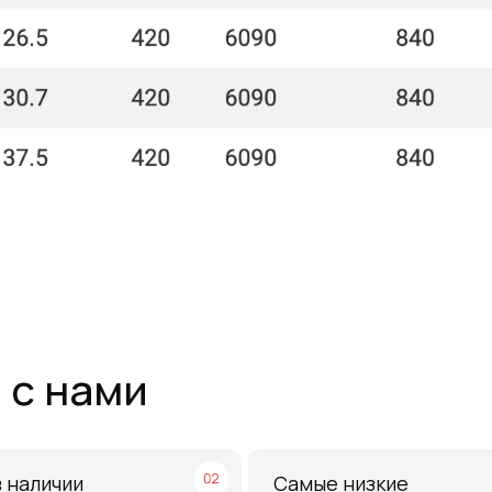
нами
чии
Самые низкие
цены
ербурге рукава 1SN,
Работаем напрямую от производителей,
анки для обжима
поэтому можем предложить лучшие цены
на рынке