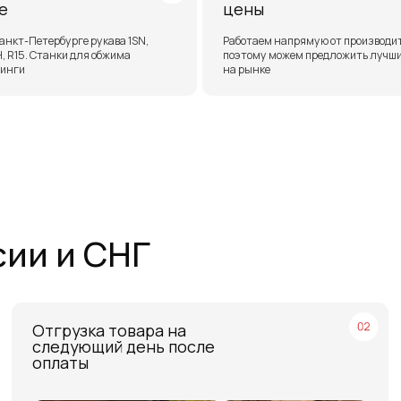
 и СНГ
тгрузка товара на
Бесплатн
ледующий день после
ТЭК в Са
платы
Москве