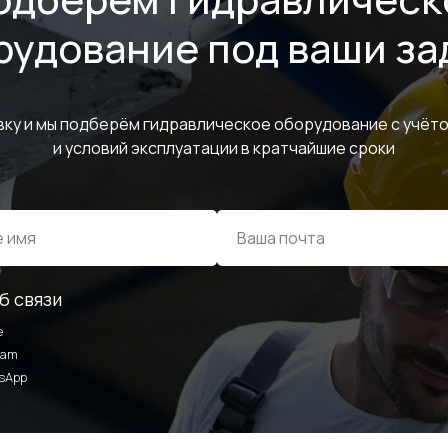
рудование под ваши за
вку и мы подберём гидравлическое оборудование с учёто
и условий эксплуатации в кратчайшие сроки
ИНФОРМАЦИЯ
б связи
e
ram
sApp