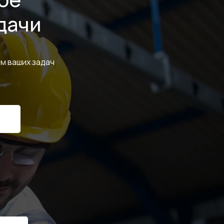
дачи
м ваших задач