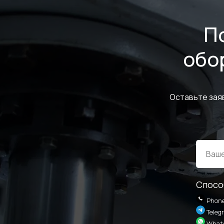
П
обо
Оставьте зая
Спосо
Phon
Teleg
What