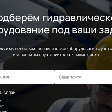
одберём гидравлическ
рудование под ваши за
вку и мы подберём гидравлическое оборудование с учёто
и условий эксплуатации в кратчайшие сроки
ИНФОРМАЦИЯ
б связи
e
ram
sApp