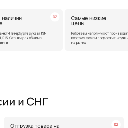
 и СНГ
тгрузка товара на
Бесплатн
ледующий день после
ТЭК в Са
платы
Москве