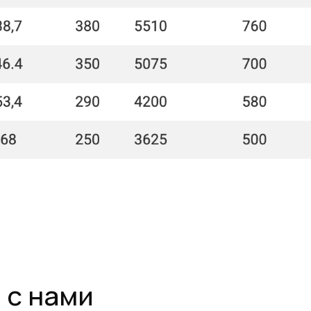
нами
чии
Самые низкие
цены
ербурге рукава 1SN,
Работаем напрямую от производителей,
анки для обжима
поэтому можем предложить лучшие цены
на рынке