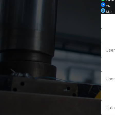
VK
Max