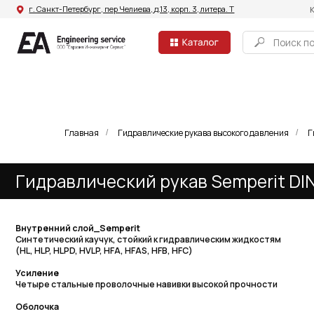
г. Санкт-Петербург, пер Челиева, д.13, корп. 3, литера. Т
Компания
Поиск по сайту
Главная
Гидравлические рукава высокого давления
Г
/
/
Гидравлический рукав Semperit DIN 85
Внутренний слой_Semperit
Синтетический каучук, стойкий к гидравлическим жидкостям
(HL, HLP, HLPD, HVLP, HFA, HFAS, HFB, HFC)
Усиление
Четыре стальные проволочные навивки высокой прочности
Оболочка
Стойкий к воздействию абразивов и озона синтетический
каучук – одобрено MSHA. Примечание: в наличие имеются
различные оболочки