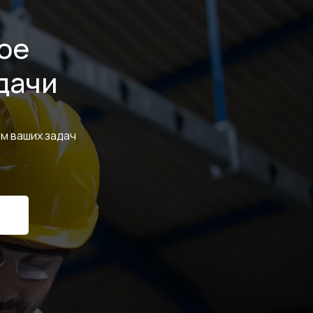
ое
дачи
м ваших задач