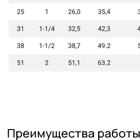
Преимущества работы с 
Оригинальная
Товары в нали
продукция
на складе
Наша компания одна из немногих, кто еще
На складе в Санкт-Пет
поставляет оригинальную продукцию Gates с
2SN/2SC, 4SH, R15. Ст
заводов Польши, Индии и США
рукавов и фитинги