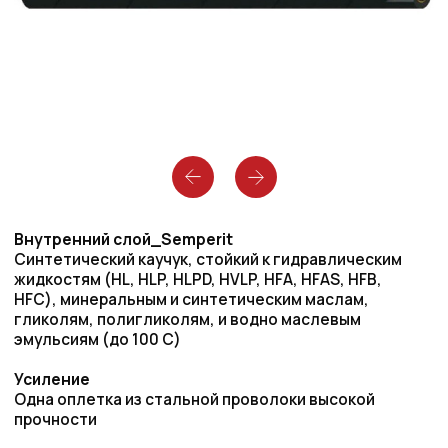
Внутренний слой_Semperit
Синтетический каучук, стойкий к гидравлическим
жидкостям (HL, HLP, HLPD, HVLP, HFA, HFAS, HFB,
HFC), минеральным и синтетическим маслам,
гликолям, полигликолям, и водно маслевым
эмульсиям (до 100 С)
Усиление
Одна оплетка из стальной проволоки высокой
прочности
Оболочка
Стойкий к воздействию абразивов и озона
синтетический каучук
Диапазон температур
-40°C to 135°C (до 150°C кратковременно)
Стандартная маркировка
Белой краской
Текст маркировки
SEMPERIT ® EHT HI-TEMP 150°C 1SN DN 10 1/4" WP 180
BAR 2610 PSI MSHA IC-8/9
Запросить цену