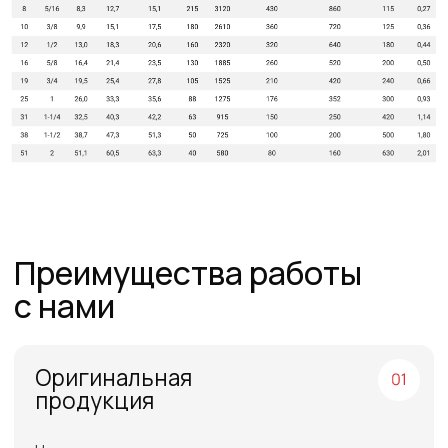
Товары в наличии
на складе
На складе в Санкт-Петербурге рукава 1SN,
2SN/2SC, 4SH, R15. Станки для обжима
рукавов и фитинги
Самые низкие
цены
Работаем напрямую от производителей,
поэтому можем предложить лучшие
цены на рынке
Команда
профессионалов
Более 12 лет в продажах и обслуживании
позволяют нам подобрать наиболее
эффективную продукцию