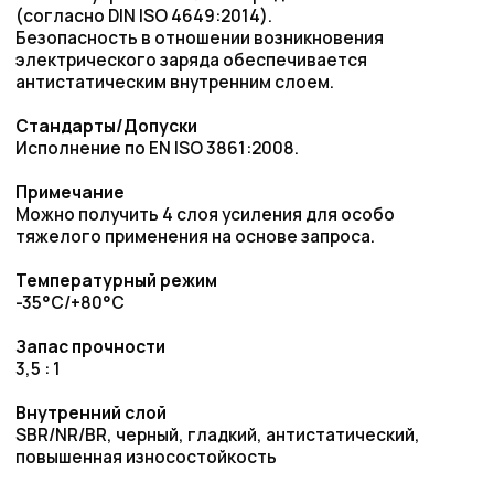
Внутренний слой
SBR/NR/BR, черный, гладкий, антистатический,
повышенная износостойкость
Армирование
Тканевое усиление, навивка
Наружный слой
SBR, черный, антистатический, отпечаток от
текстильного бандажа
Маркировка
непрерывная красная маркировка:
"SEMPERIT S SM2® Sandstrahl-Shotblast PN 12 bar"
Запросить цену