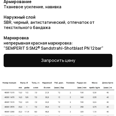
Преимущества работы
с нами
Оригинальная
продукция
Наша компания одна из немногих, кто еще
поставляет оригинальную продукцию Gates
с заводов Польши, Индии и США
Товары в наличии
на складе
На складе в Санкт-Петербурге рукава 1SN,
2SN/2SC, 4SH, R15. Станки для обжима
рукавов и фитинги
Самые низкие
цены
Работаем напрямую от производителей,