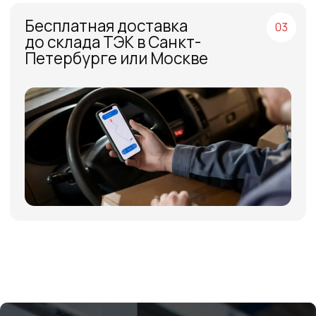
МЕНЮ
ЧАСЫ РАБОТЫ
Компания
Пн - Пт, с 09:00 до 18:00
Каталог
КОНТАКТЫ
Поставщики
Отзывы
+7(812)331-45-82
Поддержка
info@evrasiaes.ru
Контакты
МЕДИА