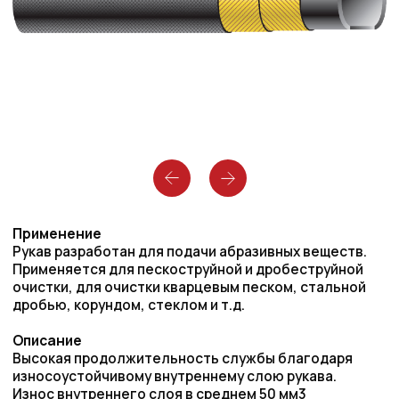
Применение
Рукав разработан для подачи абразивных веществ.
Применяется для пескоструйной и дробеструйной
очистки, для очистки кварцевым песком, стальной
дробью, корундом, стеклом и т.д.
Описание
Высокая продолжительность службы благодаря
износоустойчивому внутреннему слою рукава.
Износ внутреннего слоя в среднем 50 мм3
(согласно DIN ISO 4649:2014).
Безопасность в отношении возникновения
электрического заряда обеспечивается
антистатическим внутренним слоем.
Стандарты/Допуски
Исполнение по EN ISO 3861:2008.
Примечание
Можно получить 4 слоя усиления для особо
тяжелого применения на основе запроса.
Температурный режим
-35°C/+80°C
Запас прочности
3,5 : 1