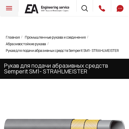
Главная
Промышленные рукава и соединения
/
/
Абразивостойкие рукава
/
Рукав для подачи абразивных средств
Рукав для подачи абразивных средств Semperit SM1- STRAHLMEISTER
Semperit SM1- STRAHLMEISTER