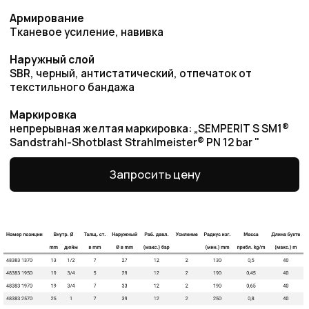
Преимущества работы
с нами
Оригинальная
продукция
Наша компания одна из немногих, кто еще
поставляет оригинальную продукцию Gates
с заводов Польши, Индии и США
Товары в наличии
на складе
На складе в Санкт-Петербурге рукава 1SN,
2SN/2SC, 4SH, R15. Станки для обжима
рукавов и фитинги
Самые низкие
цены