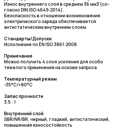
Внутренний слой
SBR/NR/BR, черный, гладкий, антистатический,
повышенная износостойкость
Армирование
Тканевое усиление, навивка
Наружный слой
SBR, черный, антистатический, отпечаток от
текстильного бандажа
Маркировка
непрерывная желтая маркировка: „SEMPERIT S SM1®
Sandstrahl-Shotblast Strahlmeister® PN 12 bar "
Запросить цену