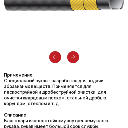
Применение
Специальный рукав - разработан для подачи
абразивных веществ. Применяется для
пескоструйной и дробеструйной очистки, для
очистки кварцевым песком, стальной дробью,
корундом, стеклом и т. д.
Описание
Благодаря износостойкому внутреннему слою
рукава, рукав имеет большой срок службы.
Износ внутреннего слоя в среднем 36 мм3 (со-
гласно DIN ISO 4649:2014).
Безопасность в отношении возникновения
электрического заряда обеспечивается
антистатическим внутренним слоем.
Стандарты/Допуски
Исполнение по EN ISO 3861:2008
Примечание
Можно получить 4 слоя усиления для особо
тяжелого применения на основе запроса
Температурный режим
-35°C/+80°C
Запас прочности
3,5 : 1