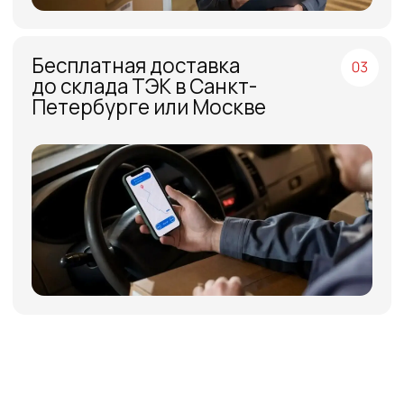
МЕНЮ
ЧАСЫ РАБОТЫ
Компания
Пн - Пт, с 09:00 до 18:00
Каталог
КОНТАКТЫ
Поставщики
Отзывы
+7(812)331-45-82
Поддержка
info@evrasiaes.ru
Контакты
МЕДИА