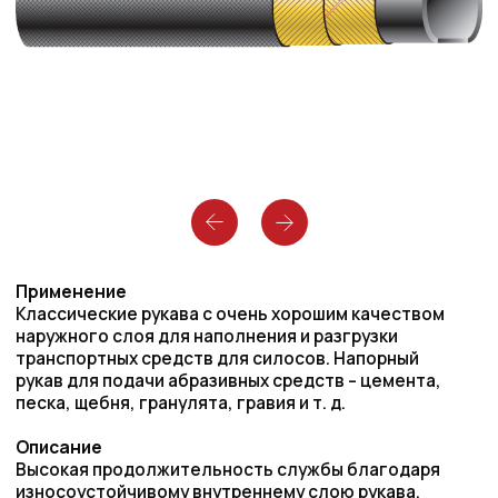
Применение
Классические рукава с очень хорошим качеством
наружного слоя для наполнения и разгрузки
транспортных средств для силосов. Напорный
рукав для подачи абразивных средств – цемента,
песка, щебня, гранулята, гравия и т. д.
Описание
Высокая продолжительность службы благодаря
износоустойчивому внутреннему слою рукава.
Особенно гибкий и поэтому удобен при
манипуляции.
Защищен от электростатического заряда
антистатической конструкцией рукава и
дополнительно медным проводом.
Температурный режим
-35°C/+80°C
Запас прочности
3,15 : 1
Внутренний слой
NR/SBR/BR, черный, гладкий, износостойкий,
антистатический
Армирование
Тканевое усиление, медная проволока.