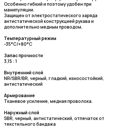
Наружный слой
SBR, черный, антистатический, отпечаток от
текстильного бандажа
Маркировка
серебряная непрерывная полоса: „SEMPERIT S SOSP
antiabrasiv Silo D PN 6 bar"
Запросить цену
Преимущества работы
с нами