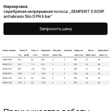
Оригинальная
продукция
Наша компания одна из немногих, кто еще
поставляет оригинальную продукцию Gates
с заводов Польши, Индии и США
Товары в наличии
на складе
На складе в Санкт-Петербурге рукава 1SN,
2SN/2SC, 4SH, R15. Станки для обжима
рукавов и фитинги
Самые низкие
цены
Работаем напрямую от производителей,
поэтому можем предложить лучшие
цены на рынке
Команда
профессионалов